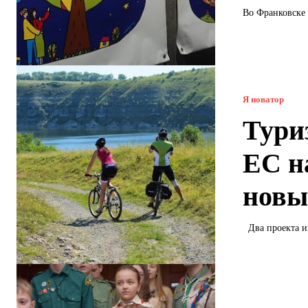
Во Франковске 
Я новатор
Тури
ЕС н
новы
Два проекта и