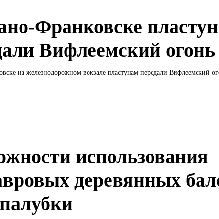
ано-Франковске пласту
дали Вифлеемский огонь
вске на железнодорожном вокзале пластунам передали Вифлеемский огон
ожности использования
авровых деревянных бал
опалубки