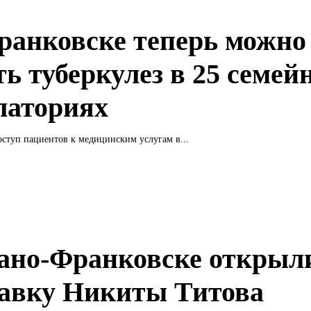
ранковске теперь можно
ть туберкулез в 25 семей
латориях
оступ пациентов к медицинским услугам в...
ано-Франковске открыл
авку Никиты Титова