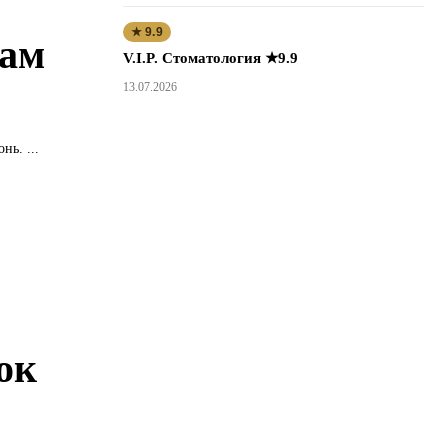
★ 9.9
нам
V.I.P. Стоматология ★9.9
13.07.2026
ь. ...
ок