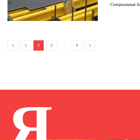
Специальные ба
...
1
2
3
8
Я