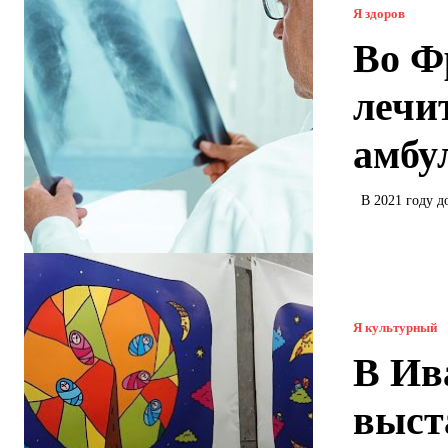
Я здоров
Во Ф
лечи
амбу
В 2021 году д
Я культурный
В Ив
выст