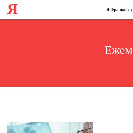
Я
Я Франковец
Ежем