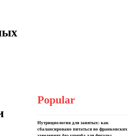
ных
Popular
и
Нутрициология для занятых: как
сбалансировано питаться во франковских
заведениях без ущерба для фигуры