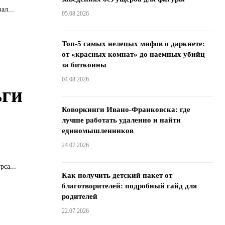
ал...
05.08.2026
Топ-5 самых нелепых мифов о даркнете:
от «красных комнат» до наемных убийц
за биткоины
04.08.2026
ьги
Коворкинги Ивано-Франковска: где
лучше работать удаленно и найти
единомышленников
24.07.2026
са...
Как получить детский пакет от
благотворителей: подробный гайд для
родителей
22.07.2026