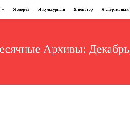
Я здоров
Я культурный
Я новатор
Я спортивный
есячные Архивы: Декабрь,