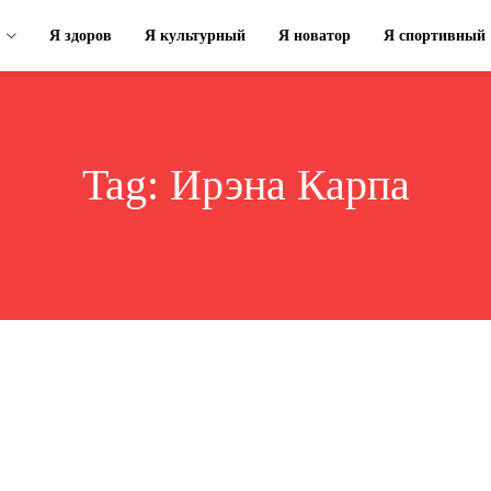
Я здоров
Я культурный
Я новатор
Я спортивный
Tag:
Ирэна Карпа