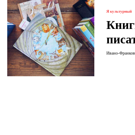
Я культурный
Книг
писат
Ивано-Франковс