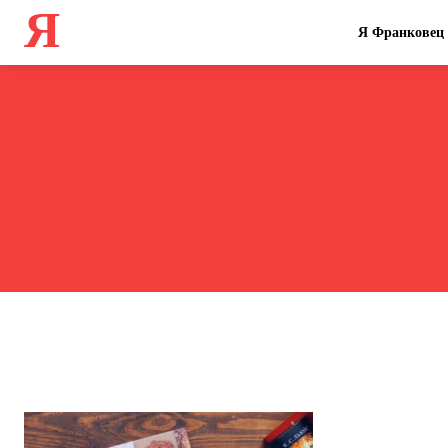
Я
Я Франковец