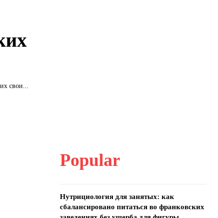
ких
х свои...
Popular
Нутрициология для занятых: как
сбалансировано питаться во франковских
заведениях без ущерба для фигуры