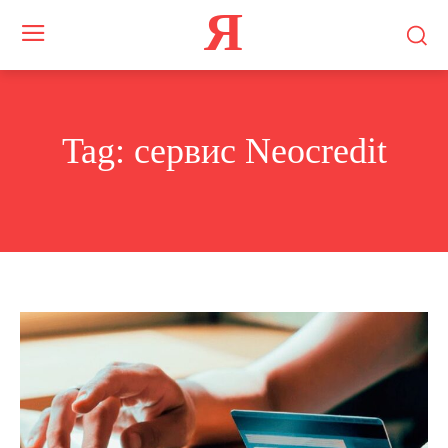
Я
Tag:
сервис Neocredit