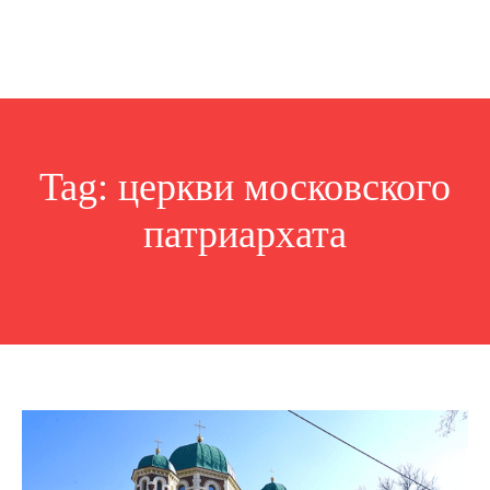
Tag:
церкви московского
патриархата