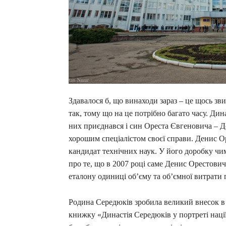
Здавалося б, що винаходи зараз – це щось зв
так, тому що на це потрібно багато часу. Ди
них приєднався і син Ореста Євгеновича – 
хорошим спеціалістом своєї справи. Денис О
кандидат технічних наук. У його доробку чим
про те, що в 2007 році саме Денис Орестови
еталону одиниці об’єму та об’ємної витрати г
Родина Середюків зробила великий внесок в
книжку «Династія Середюків у портреті нації