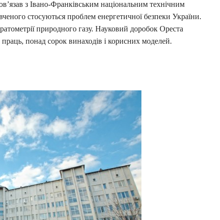
пов’язав з Івано-Франківським національним технічним
и вченого стосуються проблем енергетичної безпеки України.
ратометрії природного газу. Науковий доробок Ореста
 праць, понад сорок винаходів і корисних моделей.