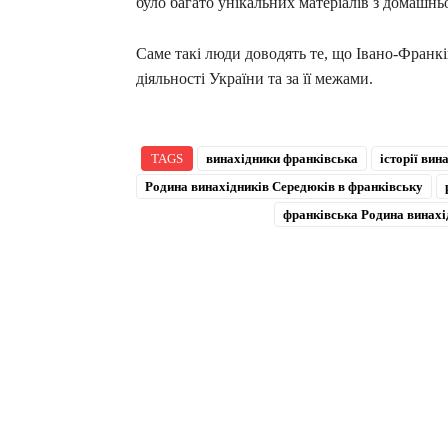
було багато унікальних матеріалів з домашньо
Саме такі люди доводять те, що Івано-Франк
діяльності України та за її межами.
TAGS
винахідники франківська
історії вин
Родина винахідників Середюків в франківську
франківська Родина винахі