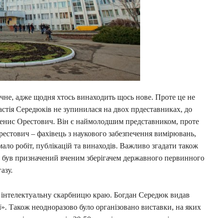
ичне, адже щодня хтось винаходить щось нове. Проте це не
настія Середюків не зупинилася на двох прдеставниках, до
Денис Орестович. Він є наймолодшим представником, проте
рестович – фахівець з наукового забезпечення вимірювань,
ало робіт, публікацій та винаходів. Важливо згадати також
ч був призначений вченим зберігачем державного первинного
азу.
 інтелектуальну скарбницю краю. Богдан Середюк видав
». Також неодноразово було організовано виставки, на яких