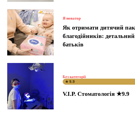
Я новатор
Як отримати дитячий пак
благодійників: детальний
батьків
Без категорії
★ 9.9
V.I.P. Стоматологія ★9.9