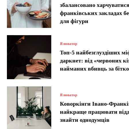
збалансовано харчуватися
франківських закладах б
для фігури
Я новатор
Топ-5 найбезглуздіших мі
даркнет: від «червоних кі
найманих вбивць за бітко
Я новатор
Коворкінги Івано-Франкі
найкраще працювати відд
знайти однодумців