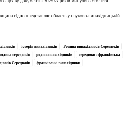
го архіву документів 30-50-х років минулого століття.
івщина гідно представляє область у науково-винахідницькій
ахідників
історія винахідників
Родина винахідників Середюків
родина середюків
родини винахідників
середюки з франківська
дників Середюків
франківські винахідники