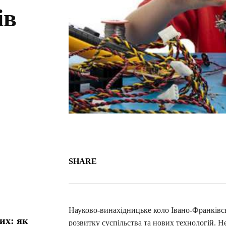
ів
SHARE
Науково-винахідницьке коло Івано-Франківсь
их: як
розвитку суспільства та нових технологій. Не