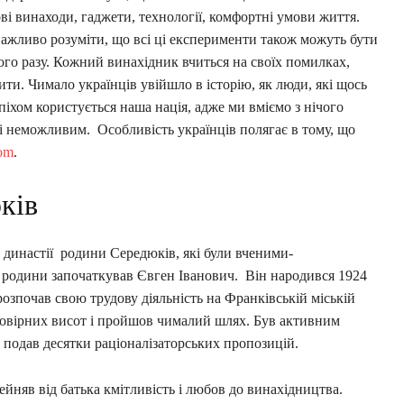
ві винаходи, гаджети, технології, комфортні умови життя.
Важливо розуміти, що всі ці експерименти також можуть бути
ого разу. Кожний винахідник вчиться на своїх помилках,
ити. Чимало українців увійшло в історію, як люди, які щось
іхом користується наша нація, адже ми вміємо з нічого
лі неможливим. Особливість українців полягає в тому, що
com
.
ків
 династії родини Середюків, які були вченими-
 родини започаткував Євген Іванович. Він народився 1924
 розпочав свою трудову діяльність на Франківській міській
ймовірних висот і пройшов чималий шлях. Був активним
 подав десятки раціоналізаторських пропозицій.
йняв від батька кмітливість і любов до винахідництва.