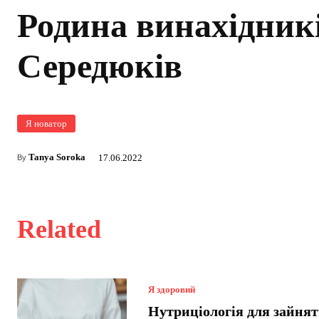
Родина винахідник
Середюків
Я новатор
Tanya Soroka
17.06.2022
By
Related
Я здоровий
Нутриціологія для зайнят