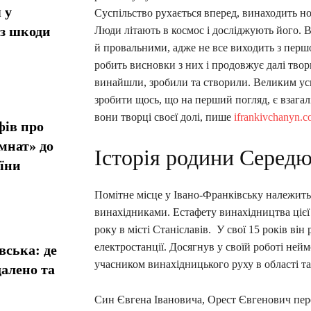
 у
Суспільство рухається вперед, винаходить но
ез шкоди
Люди літають в космос і досліджують його. 
й провальними, адже не все виходить з перш
робить висновки з них і продовжує далі твор
винайшли, зробили та створили. Великим усп
зробити щось, що на перший погляд, є взага
вони творці своєї долі, пише
ifrankivchanyn.
фів про
мнат» до
Історія родини Середю
їни
Помітне місце у Івано-Франківську належить
винахідниками. Естафету винахідництва цієї
року в місті Станіславів. У свої 15 років він
електростанції. Досягнув у своїй роботі не
вська: де
учасником винахідницького руху в області та
алено та
Син Євгена Івановича, Орест Євгенович пере