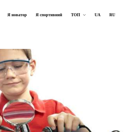
Я новатор
Я спортивний
ТОП
UA
RU