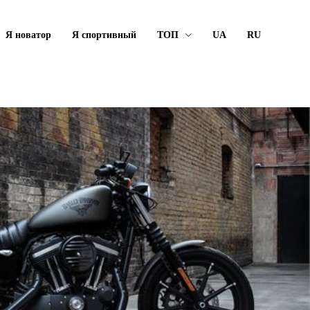
Я новатор
Я спортивный
ТОП
UA
RU