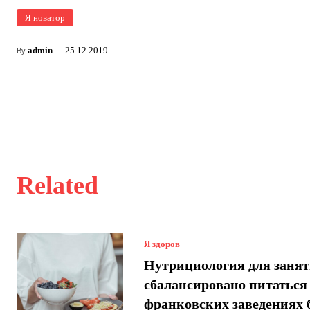
Я новатор
admin
25.12.2019
By
Related
Я здоров
Нутрициология для занят
сбалансировано питаться
франковских заведениях 