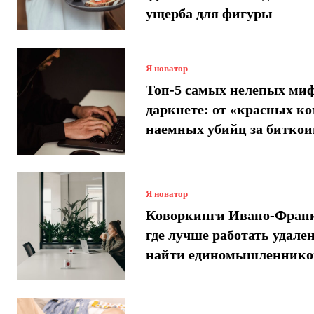
ущерба для фигуры
Я новатор
Топ-5 самых нелепых миф
даркнете: от «красных ко
наемных убийц за битко
Я новатор
Коворкинги Ивано-Франк
где лучше работать удале
найти единомышленнико