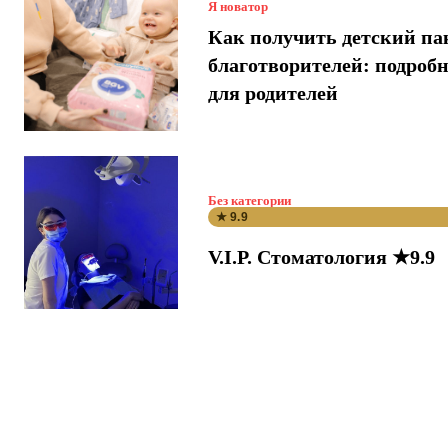
Я новатор
Как получить детский па
благотворителей: подроб
для родителей
Без категории
★ 9.9
V.I.P. Стоматология ★9.9