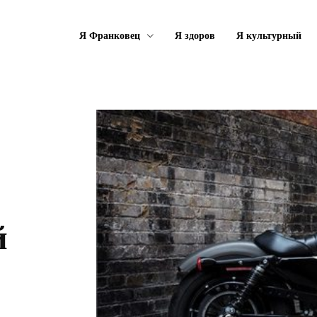
Я Франковец
Я здоров
Я культурный
й