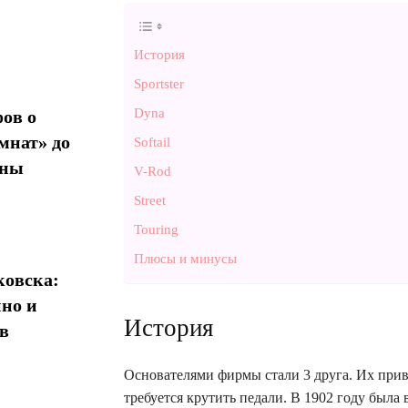
История
Sportster
Dyna
ов о
мнат» до
Softail
ины
V-Rod
Street
Touring
Плюсы и минусы
овска:
нно и
История
в
Основателями фирмы стали 3 друга. Их привл
требуется крутить педали. В 1902 году была