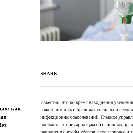
SHARE
Известно, что во время наводнения увелич
ых: как
важно помнить о правилах гигиены и следова
 во
инфекционных заболеваний. Главное управ
без
напоминает прикарпатцам об основных прав
наводнения, чтобы уберечь свое здоровье и з