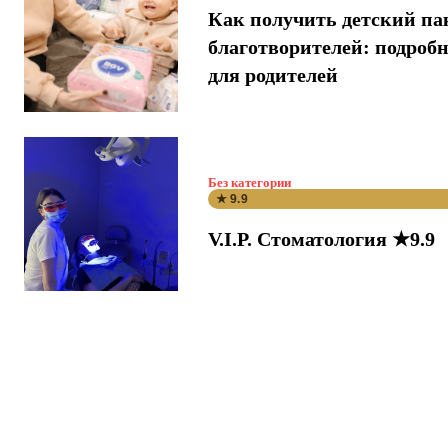
Как получить детский па
благотворителей: подроб
для родителей
Без категории
★ 9.9
V.I.P. Стоматология ★9.9