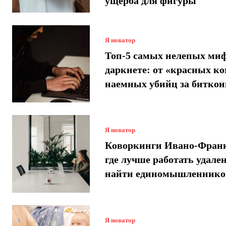
ущерба для фигуры
Я новатор
Топ-5 самых нелепых миф
даркнете: от «красных ко
наемных убийц за битко
Я новатор
Коворкинги Ивано-Франк
где лучше работать удале
найти единомышленнико
Я новатор