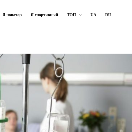
Я новатор
Я спортивный
ТОП
UA
RU