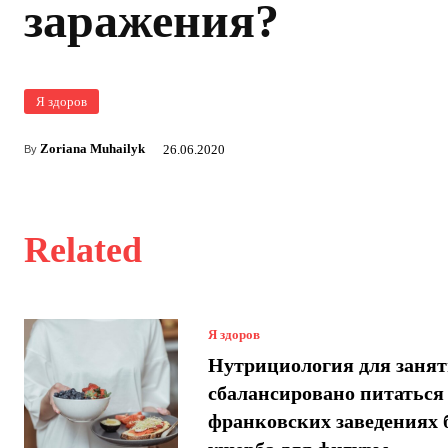
заражения?
Я здоров
Zoriana Muhailyk
26.06.2020
By
Related
Я здоров
Нутрициология для занят
сбалансировано питаться
франковских заведениях 