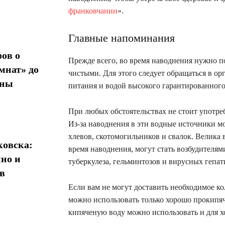
франковчанин
».
Главные напоминания
ов о
Прежде всего, во время наводнения нужно п
мнат» до
чистыми. Для этого следует обращаться в ор
ины
питания и водой высокого гарантированного
При любых обстоятельствах не стоит употре
Из-за наводнения в эти водные источники м
хлевов, скотомогильников и свалок. Велика в
овска:
время наводнения, могут стать возбудителям
нно и
туберкулеза, гельминтозов и вирусных гепат
в
Если вам не могут доставить необходимое ко
можно использовать только хорошо прокипяче
кипяченую воду можно использовать и для х