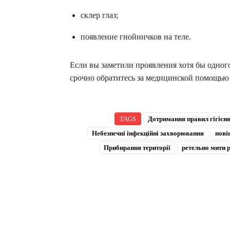
склер глаз;
появление гнойничков на теле.
Если вы заметили проявления хотя бы одного
срочно обратитесь за медицинской помощь
TAGS
Дотримання правил гігієн
Небезпечні інфекційні захворювання
пові
Прибирання території
ретельно мити 