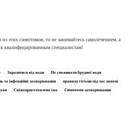
 из этих симптомов, то не занимайтесь самолечением, а
ю к квалифицированным специалистам!
и
Заразитися від води
Не споживати брудної води
нь та інфекційні захворювання
правила гігієни під час повені
руки
Свіжоприготовлена їжа
Симптоми захворювання