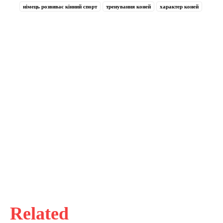
німець розвиває кінний спорт
тренування коней
характер коней
Related