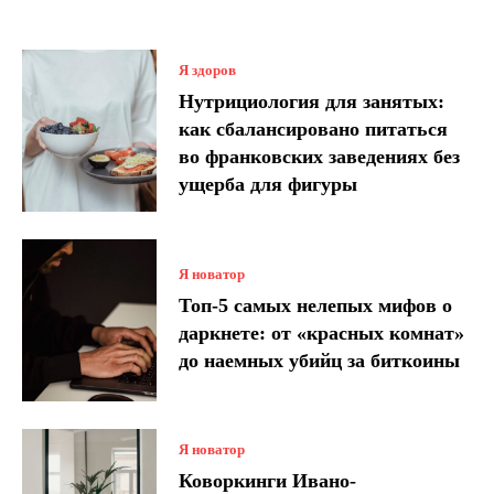
Я здоров
Нутрициология для занятых:
как сбалансировано питаться
во франковских заведениях без
ущерба для фигуры
Я новатор
Топ-5 самых нелепых мифов о
даркнете: от «красных комнат»
до наемных убийц за биткоины
Я новатор
Коворкинги Ивано-