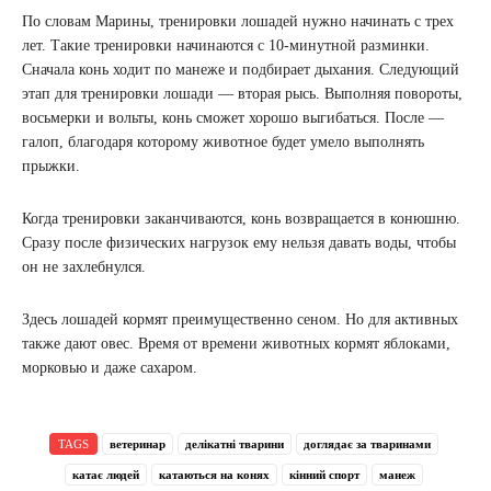
По словам Марины, тренировки лошадей нужно начинать с трех
лет. Такие тренировки начинаются с 10-минутной разминки.
Сначала конь ходит по манеже и подбирает дыхания. Следующий
этап для тренировки лошади — вторая рысь. Выполняя повороты,
восьмерки и вольты, конь сможет хорошо выгибаться. После —
галоп, благодаря которому животное будет умело выполнять
прыжки.
Когда тренировки заканчиваются, конь возвращается в конюшню.
Сразу после физических нагрузок ему нельзя давать воды, чтобы
он не захлебнулся.
Здесь лошадей кормят преимущественно сеном. Но для активных
также дают овес. Время от времени животных кормят яблоками,
морковью и даже сахаром.
TAGS
ветеринар
делікатні тварини
доглядає за тваринами
катає людей
катаються на конях
кінний спорт
манеж