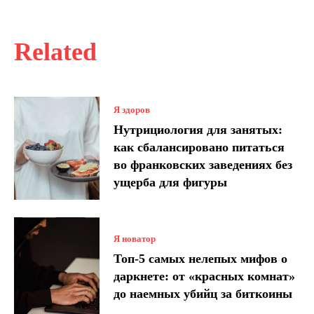
Related
Я здоров
Нутрициология для занятых:
как сбалансировано питаться
во франковских заведениях без
ущерба для фигуры
Я новатор
Топ-5 самых нелепых мифов о
даркнете: от «красных комнат»
до наемных убийц за биткоины