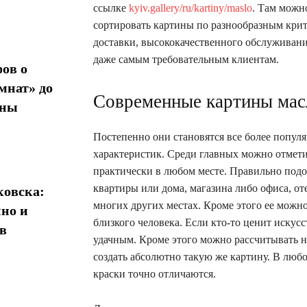
ссылке
kyiv.gallery/ru/kartiny/maslo
. Там можн
сортировать картины по разнообразным крит
доставки, высококачественного обслуживания
даже самым требовательным клиентам.
ов о
мнат» до
Современные картины мас
ины
Постепенно они становятся все более попу
характеристик. Среди главных можно отмети
практически в любом месте. Правильно подо
квартиры или дома, магазина либо офиса, оте
овска:
многих других местах. Кроме этого ее можно
нно и
близкого человека. Если кто-то ценит искусс
в
удачным. Кроме этого можно рассчитывать н
создать абсолютно такую же картину. В любо
краски точно отличаются.