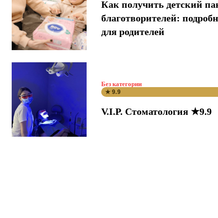
Как получить детский па
благотворителей: подроб
для родителей
Без категории
★ 9.9
V.I.P. Стоматология ★9.9