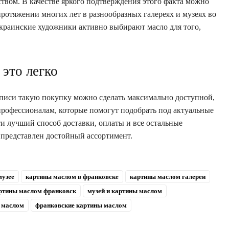
вом. В качестве яркого подтверждения этого факта можно
 протяжении многих лет в разнообразных галереях и музеях во
краинские художники активно выбирают масло для того,
это легко
иси такую покупку можно сделать максимально доступной,
профессионалам, которые помогут подобрать под актуальные
и лучший способ доставки, оплаты и все остальные
 представлен достойный ассортимент.
музее
картины маслом в франковске
картины маслом галереи
ртины маслом франковск
музей и картины маслом
ы маслом
франковские картины маслом