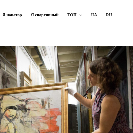
Я новатор
Я спортивный
ТОП
UA
RU