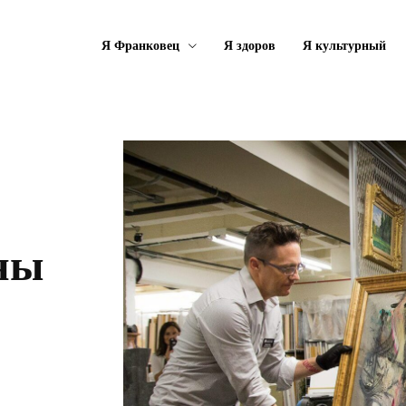
Я Франковец
Я здоров
Я культурный
ны