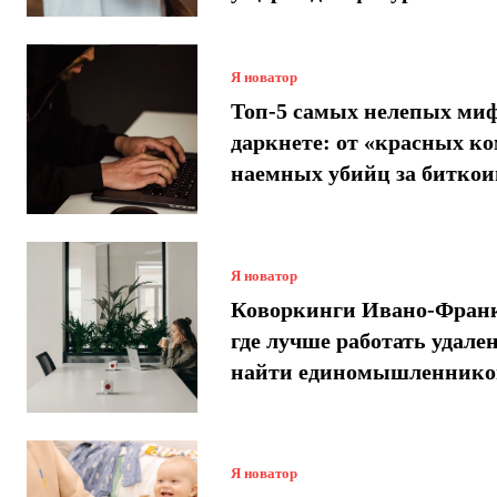
Я новатор
Топ-5 самых нелепых миф
даркнете: от «красных ко
наемных убийц за битко
Я новатор
Коворкинги Ивано-Франк
где лучше работать удале
найти единомышленнико
Я новатор