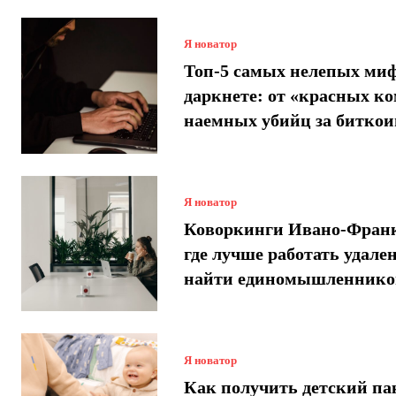
Я новатор
Топ-5 самых нелепых миф
даркнете: от «красных ко
наемных убийц за битко
Я новатор
Коворкинги Ивано-Франк
где лучше работать удале
найти единомышленнико
Я новатор
Как получить детский па