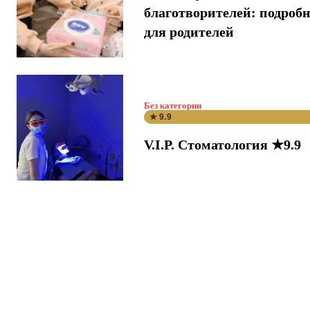
благотворителей: подроб
для родителей
Без категории
★ 9.9
V.I.P. Стоматология ★9.9