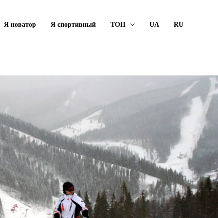
Я новатор
Я спортивный
ТОП
UA
RU