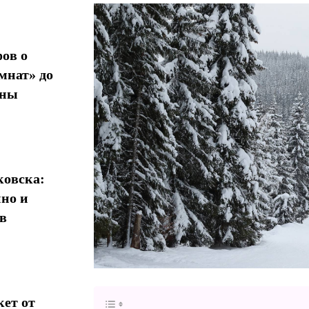
ов о
мнат» до
ины
овска:
нно и
в
кет от