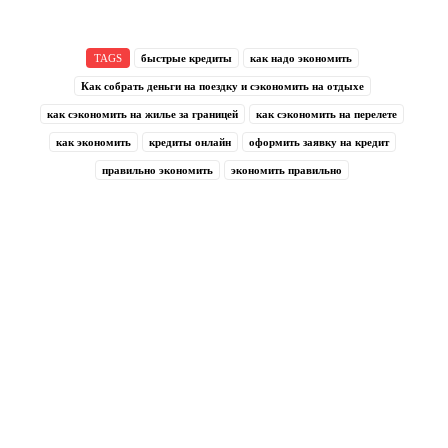
TAGS
быстрые кредиты
как надо экономить
Как собрать деньги на поездку и сэкономить на отдыхе
как сэкономить на жилье за границей
как сэкономить на перелете
как экономить
кредиты онлайн
оформить заявку на кредит
правильно экономить
экономить правильно