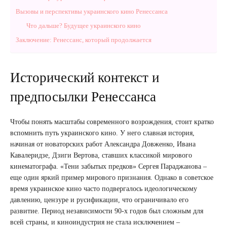
Вызовы и перспективы украинского кино Ренессанса
Что дальше? Будущее украинского кино
Заключение: Ренессанс, который продолжается
Исторический контекст и
предпосылки Ренессанса
Чтобы понять масштабы современного возрождения, стоит кратко
вспомнить путь украинского кино. У него славная история,
начиная от новаторских работ Александра Довженко, Ивана
Кавалеридзе, Дзиги Вертова, ставших классикой мирового
кинематографа. «Тени забытых предков» Сергея Параджанова –
еще один яркий пример мирового признания. Однако в советское
время украинское кино часто подвергалось идеологическому
давлению, цензуре и русификации, что ограничивало его
развитие. Период независимости 90-х годов был сложным для
всей страны, и киноиндустрия не стала исключением –