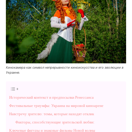
Кинокамера как символ непрерывности киноискусства и его эволюции в
Украине.
Исторический контекст и предпосылки Ренессанса
Фестивальные триумфы: Украина на мировой киноарене
Навстречу зрителю: темы, которые находят отклик
Факторы, способствующие зрительской любви:
Ключевые фигуры и знаковые фильмы Новой волны