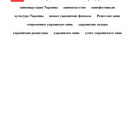
киноиндустрия Украины
киноискусство
кинофестивали
культура Украины
новые украинские фильмы
Ренессанс кино
современное украинское кино
украинские актеры
украинские режиссеры
украинское кино
успех украинского кино