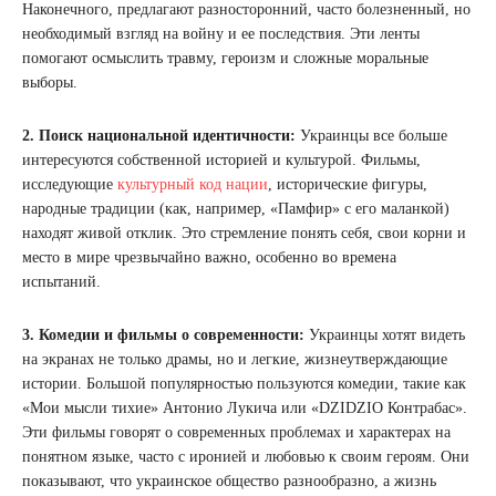
Наконечного, предлагают разносторонний, часто болезненный, но
необходимый взгляд на войну и ее последствия. Эти ленты
помогают осмыслить травму, героизм и сложные моральные
выборы.
2. Поиск национальной идентичности:
Украинцы все больше
интересуются собственной историей и культурой. Фильмы,
исследующие
культурный код нации
, исторические фигуры,
народные традиции (как, например, «Памфир» с его маланкой)
находят живой отклик. Это стремление понять себя, свои корни и
место в мире чрезвычайно важно, особенно во времена
испытаний.
3. Комедии и фильмы о современности:
Украинцы хотят видеть
на экранах не только драмы, но и легкие, жизнеутверждающие
истории. Большой популярностью пользуются комедии, такие как
«Мои мысли тихие» Антонио Лукича или «DZIDZIO Контрабас».
Эти фильмы говорят о современных проблемах и характерах на
понятном языке, часто с иронией и любовью к своим героям. Они
показывают, что украинское общество разнообразно, а жизнь