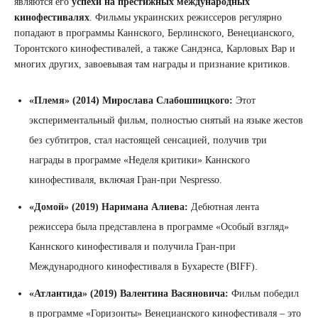
являются его
успехи на престижных международных
кинофестивалях
. Фильмы украинских режиссеров регулярно
попадают в программы Каннского, Берлинского, Венецианского,
Торонтского кинофестивалей, а также Сандэнса, Карловых Вар и
многих других, завоевывая там награды и признание критиков.
«Племя» (2014) Мирослава Слабошпицкого:
Этот
экспериментальный фильм, полностью снятый на языке жестов
без субтитров, стал настоящей сенсацией, получив три
награды в программе «Неделя критики» Каннского
кинофестиваля, включая Гран-при Nespresso.
«Домой» (2019) Наримана Алиева:
Дебютная лента
режиссера была представлена в программе «Особый взгляд»
Каннского кинофестиваля и получила Гран-при
Международного кинофестиваля в Бухаресте (BIFF).
«Атлантида» (2019) Валентина Васяновича:
Фильм победил
в программе «Горизонты» Венецианского кинофестиваля – это