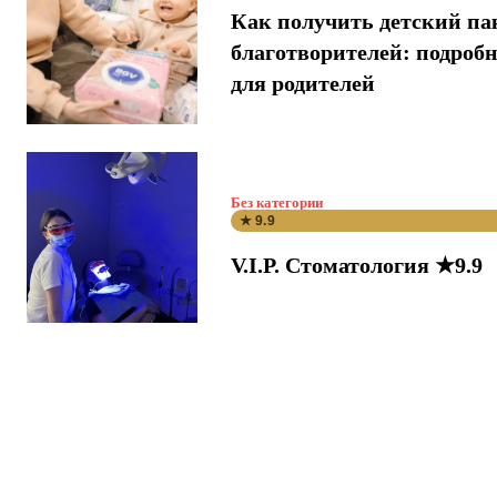
Как получить детский па
благотворителей: подроб
для родителей
Без категории
★ 9.9
V.I.P. Стоматология ★9.9