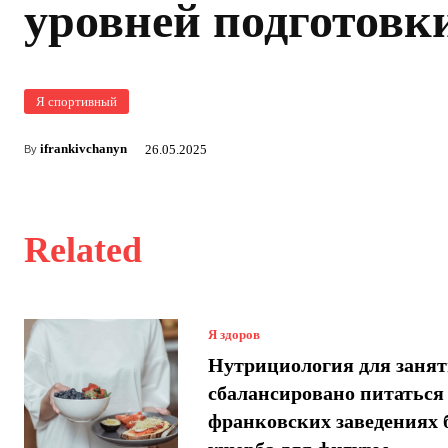
уровней подготовк
Я спортивный
ifrankivchanyn
26.05.2025
By
Related
Я здоров
Нутрициология для занят
сбалансировано питаться
франковских заведениях 