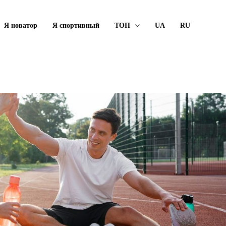
Я новатор
Я спортивный
ТОП
UA
RU