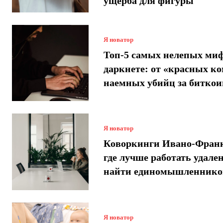
ущерба для фигуры
Я новатор
Топ-5 самых нелепых миф
даркнете: от «красных ко
наемных убийц за битко
Я новатор
Коворкинги Ивано-Франк
где лучше работать удале
найти единомышленнико
Я новатор