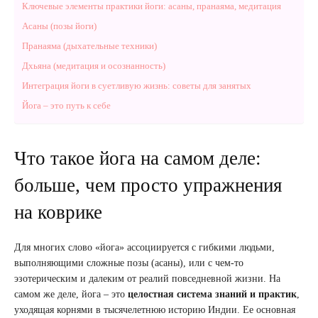
Ключевые элементы практики йоги: асаны, пранаяма, медитация
Асаны (позы йоги)
Пранаяма (дыхательные техники)
Дхьяна (медитация и осознанность)
Интеграция йоги в суетливую жизнь: советы для занятых
Йога – это путь к себе
Что такое йога на самом деле:
больше, чем просто упражнения
на коврике
Для многих слово «йога» ассоциируется с гибкими людьми,
выполняющими сложные позы (асаны), или с чем-то
эзотерическим и далеким от реалий повседневной жизни. На
самом же деле, йога – это
целостная система знаний и практик
,
уходящая корнями в тысячелетнюю историю Индии. Ее основная