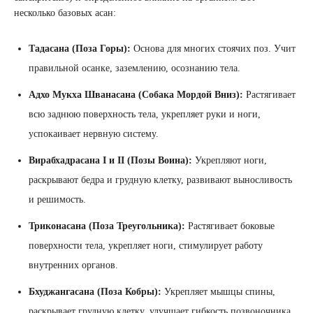
несколько базовых асан:
Тадасана (Поза Горы):
Основа для многих стоячих поз. Учит
правильной осанке, заземлению, осознанию тела.
Адхо Мукха Шванасана (Собака Мордой Вниз):
Растягивает
всю заднюю поверхность тела, укрепляет руки и ноги,
успокаивает нервную систему.
Вирабхадрасана I и II (Позы Воина):
Укрепляют ноги,
раскрывают бедра и грудную клетку, развивают выносливость
и решимость.
Триконасана (Поза Треугольника):
Растягивает боковые
поверхности тела, укрепляет ноги, стимулирует работу
внутренних органов.
Бхуджангасана (Поза Кобры):
Укрепляет мышцы спины,
раскрывает грудную клетку, улучшает гибкость позвоночника.