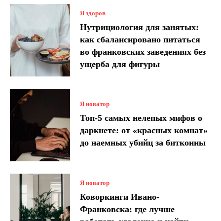
Я здоров
Нутрициология для занятых:
как сбалансировано питаться
во франковских заведениях без
ущерба для фигуры
Я новатор
Топ-5 самых нелепых мифов о
даркнете: от «красных комнат»
до наемных убийц за биткоины
Я новатор
Коворкинги Ивано-
Франковска: где лучше