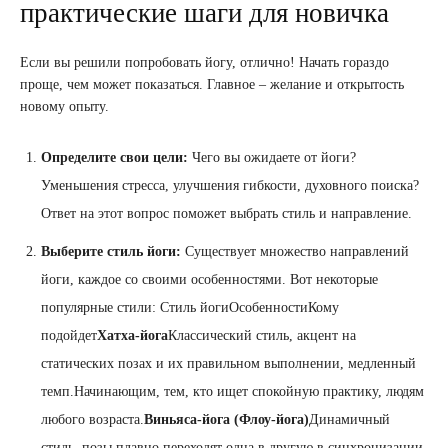
практические шаги для новичка
Если вы решили попробовать йогу, отлично! Начать гораздо
проще, чем может показаться. Главное – желание и открытость
новому опыту.
Определите свои цели:
Чего вы ожидаете от йоги?
Уменьшения стресса, улучшения гибкости, духовного поиска?
Ответ на этот вопрос поможет выбрать стиль и направление.
Выберите стиль йоги:
Существует множество направлений
йоги, каждое со своими особенностями. Вот некоторые
популярные стили: Стиль йогиОсобенностиКому
подойдет
Хатха-йога
Классический стиль, акцент на
статических позах и их правильном выполнении, медленный
темп.Начинающим, тем, кто ищет спокойную практику, людям
любого возраста.
Виньяса-йога (Флоу-йога)
Динамичный
стиль, позы плавно переходят одна в другую в синхронизации