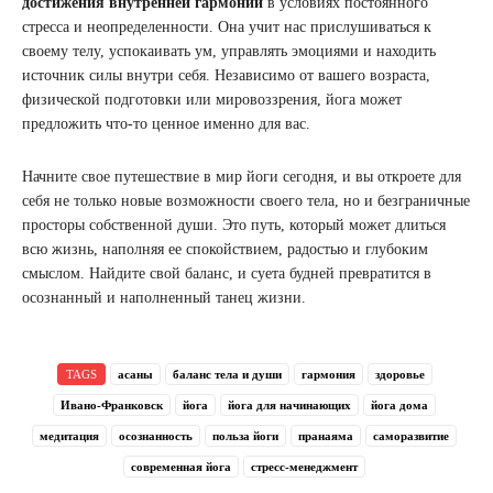
достижения внутренней гармонии
в условиях постоянного
стресса и неопределенности. Она учит нас прислушиваться к
своему телу, успокаивать ум, управлять эмоциями и находить
источник силы внутри себя. Независимо от вашего возраста,
физической подготовки или мировоззрения, йога может
предложить что-то ценное именно для вас.
Начните свое путешествие в мир йоги сегодня, и вы откроете для
себя не только новые возможности своего тела, но и безграничные
просторы собственной души. Это путь, который может длиться
всю жизнь, наполняя ее спокойствием, радостью и глубоким
смыслом. Найдите свой баланс, и суета будней превратится в
осознанный и наполненный танец жизни.
TAGS
асаны
баланс тела и души
гармония
здоровье
Ивано-Франковск
йога
йога для начинающих
йога дома
медитация
осознанность
польза йоги
пранаяма
саморазвитие
современная йога
стресс-менеджмент