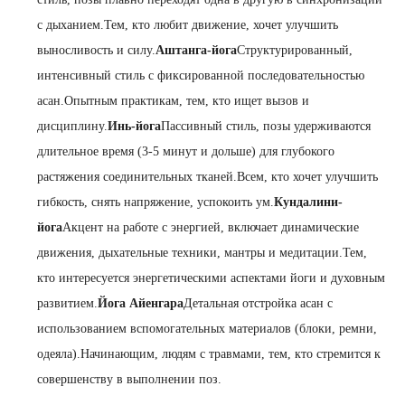
с дыханием.Тем, кто любит движение, хочет улучшить
выносливость и силу.
Аштанга-йога
Структурированный,
интенсивный стиль с фиксированной последовательностью
асан.Опытным практикам, тем, кто ищет вызов и
дисциплину.
Инь-йога
Пассивный стиль, позы удерживаются
длительное время (3-5 минут и дольше) для глубокого
растяжения соединительных тканей.Всем, кто хочет улучшить
гибкость, снять напряжение, успокоить ум.
Кундалини-
йога
Акцент на работе с энергией, включает динамические
движения, дыхательные техники, мантры и медитации.Тем,
кто интересуется энергетическими аспектами йоги и духовным
развитием.
Йога Айенгара
Детальная отстройка асан с
использованием вспомогательных материалов (блоки, ремни,
одеяла).Начинающим, людям с травмами, тем, кто стремится к
совершенству в выполнении поз.