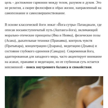
цель – достижение гармонии между телом, разумом и духом. Это
не религия, а скорее философия и образ жизни, направленный на
самопознание и самосовершенствование.
В основе классической йоги лежат «Йога-сутры» Патанджали, где
описан восьмиступенчатый путь (Аштанга-йога), включающий
морально-этические принципы (Яма и Нияма), физические позы
(Асана), дыхательные техники (Пранаяма), контроль чувств
(Пратьяхара), концентрацию (Дхарана), медитацию (Дхьяна) и
состояние глубокого единения (Самадхи). Современная йога,
адаптированная для западного мира, часто акцентирует внимание
на асанах, пранаяме и медитации, но ее глубинная суть остается
неизменной –
поиск внутреннего баланса и спокойствия
.