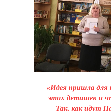
«Идея пришла для 
этих детишек и ч
Так, как идут П