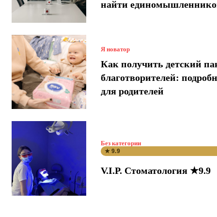
найти единомышленнико
Я новатор
Как получить детский па
благотворителей: подроб
для родителей
Без категории
★ 9.9
V.I.P. Стоматология ★9.9