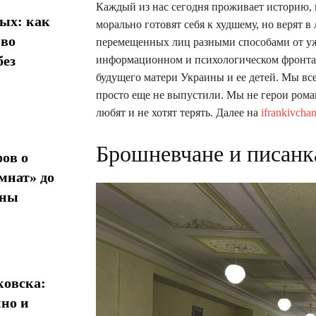
Каждый из нас сегодня проживает историю, 
ых: как
морально готовят себя к худшему, но верят 
 во
перемещенных лиц разными способами от уж
без
информационном и психологическом фронтах
будущего матери Украины и ее детей. Мы все
просто еще не выпустили. Мы не герои рома
любят и не хотят терять. Далее на
ifrankivcha
Брошневчане и писанк
ов о
мнат» до
ины
овска:
нно и