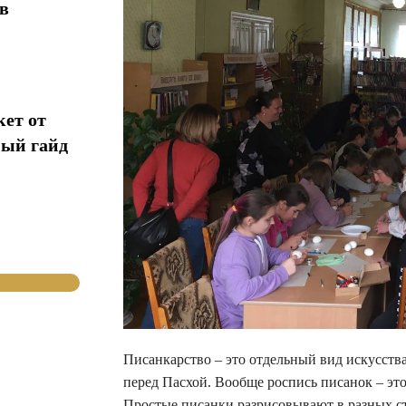
в
кет от
ный гайд
Писанкарство – это отдельный вид искусства
перед Пасхой. Вообще роспись писанок – это
Простые писанки разрисовывают в разных стр