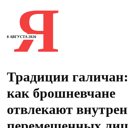
Я
8 АВГУСТА 2026
Традиции галичан
как брошневчане
отвлекают внутрен
перемещенных лиц