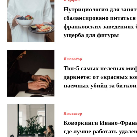
Нутрициология для занят
сбалансировано питаться
франковских заведениях 
ущерба для фигуры
Я новатор
Топ-5 самых нелепых миф
даркнете: от «красных ко
наемных убийц за битко
Я новатор
Коворкинги Ивано-Франк
где лучше работать удале