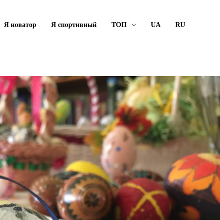
Я новатор
Я спортивный
ТОП
UA
RU