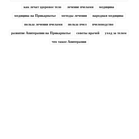
как лечат здоровое тело
лечение пчелами
медицина
медицина на Прикарпатье
методы лечения
народная медицина
польза лечения пчелами
польза пчел
пчеловодство
развитие Апитерапии на Прикарпатье
советы врачей
уход за телом
что такое Апитерапия