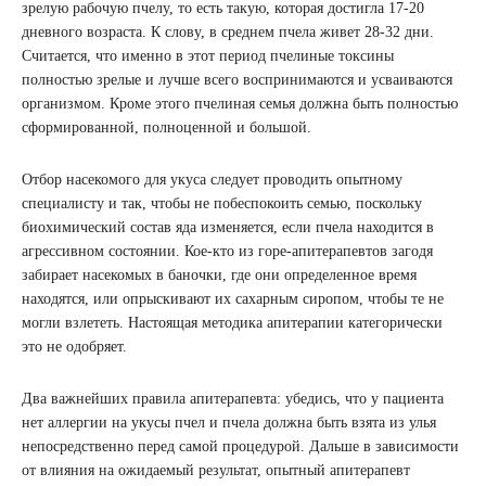
зрелую рабочую пчелу, то есть такую, которая достигла 17-20
дневного возраста. К слову, в среднем пчела живет 28-32 дни.
Считается, что именно в этот период пчелиные токсины
полностью зрелые и лучше всего воспринимаются и усваиваются
организмом. Кроме этого пчелиная семья должна быть полностью
сформированной, полноценной и большой.
Отбор насекомого для укуса следует проводить опытному
специалисту и так, чтобы не побеспокоить семью, поскольку
биохимический состав яда изменяется, если пчела находится в
агрессивном состоянии. Кое-кто из горе-апитерапевтов загодя
забирает насекомых в баночки, где они определенное время
находятся, или опрыскивают их сахарным сиропом, чтобы те не
могли взлететь. Настоящая методика апитерапии категорически
это не одобряет.
Два важнейших правила апитерапевта: убедись, что у пациента
нет аллергии на укусы пчел и пчела должна быть взята из улья
непосредственно перед самой процедурой. Дальше в зависимости
от влияния на ожидаемый результат, опытный апитерапевт