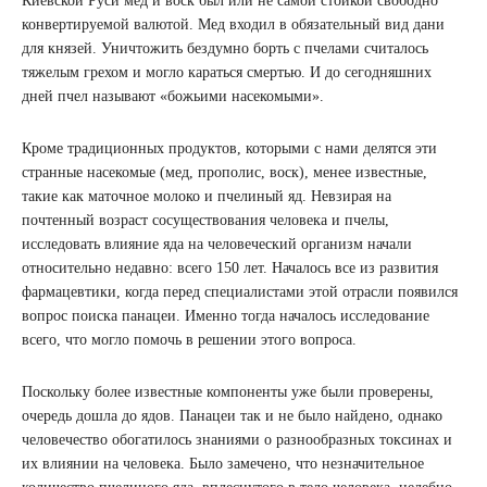
Киевской Руси мед и воск был или не самой стойкой свободно
конвертируемой валютой. Мед входил в обязательный вид дани
для князей. Уничтожить бездумно борть с пчелами считалось
тяжелым грехом и могло караться смертью. И до сегодняшних
дней пчел называют «божьими насекомыми».
Кроме традиционных продуктов, которыми с нами делятся эти
странные насекомые (мед, прополис, воск), менее известные,
такие как маточное молоко и пчелиный яд. Невзирая на
почтенный возраст сосуществования человека и пчелы,
исследовать влияние яда на человеческий организм начали
относительно недавно: всего 150 лет. Началось все из развития
фармацевтики, когда перед специалистами этой отрасли появился
вопрос поиска панацеи. Именно тогда началось исследование
всего, что могло помочь в решении этого вопроса.
Поскольку более известные компоненты уже были проверены,
очередь дошла до ядов. Панацеи так и не было найдено, однако
человечество обогатилось знаниями о разнообразных токсинах и
их влиянии на человека. Было замечено, что незначительное