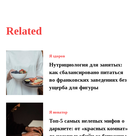
Related
Я здоров
Нутрициология для занятых:
как сбалансировано питаться
во франковских заведениях без
ущерба для фигуры
Я новатор
Топ-5 самых нелепых мифов о
даркнете: от «красных комнат»
до наемных убийц за биткоины