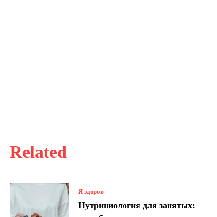
Related
Я здоров
Нутрициология для занятых: