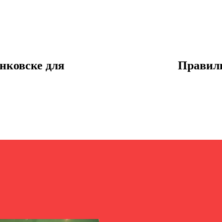
нковске для
Правиль