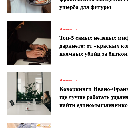
ущерба для фигуры
Я новатор
Топ-5 самых нелепых миф
даркнете: от «красных ко
наемных убийц за битко
Я новатор
Коворкинги Ивано-Франк
где лучше работать удале
найти единомышленнико