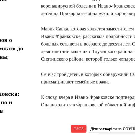
коронавирусной болезни в Ивано-Франковско
детей на Прикарпатье обнаружили коронави
Мария Савка, которая является заместителе
Ивано-Франковске, рассказала подробности о
ов о
больных есть дети в возрасте до десяти лет
мнат» до
девятилетний мальчик с Тлумацкого района. 
ины
Снятинского района, которой только четырна
Сейчас трое детей, в которых обнаружили C
присматривают семейные врачи.
овска:
К слову, вчера в Ивано-Франковске подтвер
нно и
Она находится в Франковской областной ин
в
TAGS
Діти захворіли на COVID