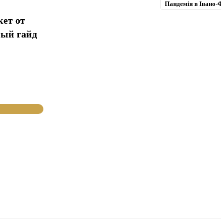
Пандемія в Івано-Ф
кет от
ный гайд