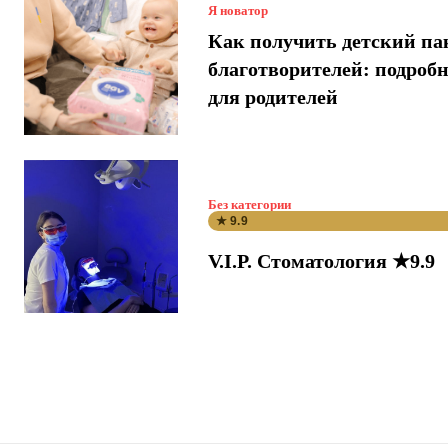
Я новатор
Как получить детский па
благотворителей: подроб
для родителей
Без категории
★ 9.9
V.I.P. Стоматология ★9.9