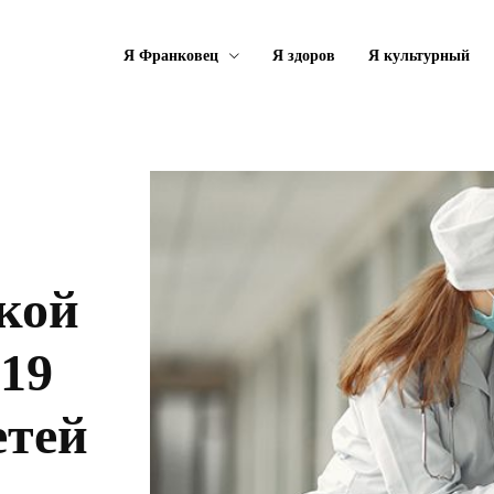
Я Франковец
Я здоров
Я культурный
кой
19
етей