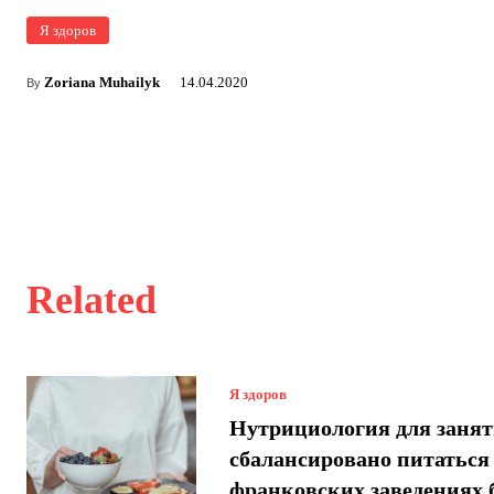
Я здоров
Zoriana Muhailyk
14.04.2020
By
Related
Я здоров
Нутрициология для занят
сбалансировано питаться
франковских заведениях 