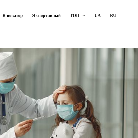
Я новатор
Я спортивный
ТОП
UA
RU