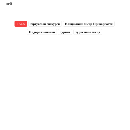
ней.
TAGS
віртуальні екскурсії
Найцікавіші місця Прикарпаття
Подорожі онлайн
туризм
туристичні місця