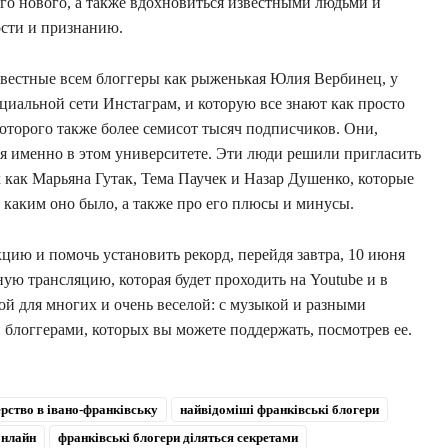
ого нового, а также вдохновиться известными людьми и
ости и признанию.
звестные всем блоггеры как рыженькая Юлия Вербинец, у
циальной сети Инстаграм, и которую все знают как просто
которого также более семисот тысяч подписчиков. Они,
ся именно в этом университете. Эти люди решили пригласить
х как Марьяна Гутак, Тема Паучек и Назар Душенко, которые
и каким оно было, а также про его плюсы и минусы.
ию и помочь установить рекорд, перейдя завтра, 10 июня
ную трансляцию, которая будет проходить на Youtube и в
ой для многих и очень веселой: с музыкой и разными
блоггерами, которых вы можете поддержать, посмотрев ее.
рство в івано-франківську
найвідоміші франківські блогери
онлайн
франківські блогери діляться секретами