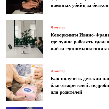
наемных убийц за битко
Я новатор
Коворкинги Ивано-Франк
где лучше работать удале
найти единомышленнико
Я новатор
Как получить детский па
благотворителей: подроб
для родителей