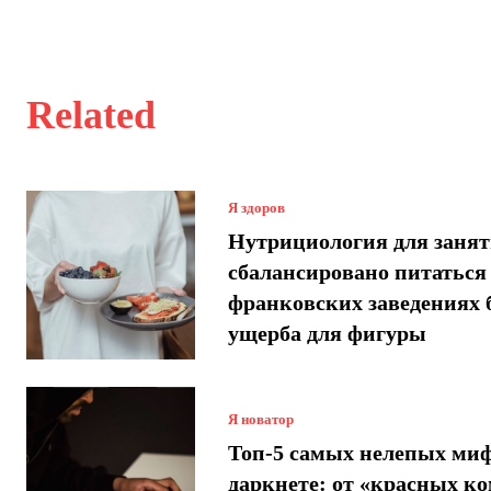
Related
Я здоров
Нутрициология для занят
сбалансировано питаться
франковских заведениях 
ущерба для фигуры
Я новатор
Топ-5 самых нелепых миф
даркнете: от «красных ко