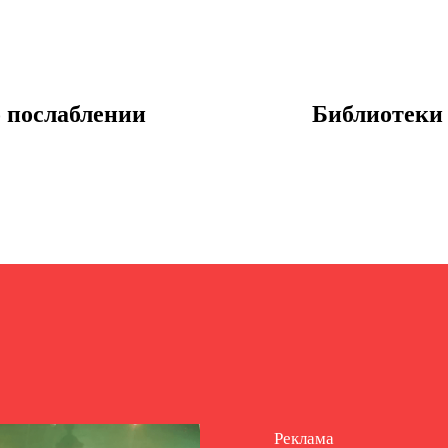
о послаблении
Библиотеки
Реклама