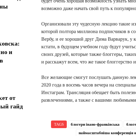
будет очень хорошая возможность узнать мн
ины
возможно даже начать свой путь к популярн
Организовали эту чудесную лекцию такие и
которой полтора миллиона подписчиков в со
Вербу, и ее хороший друг Дима Варварук, у 
овска:
кстати, в будущем учебном году будут учить
нно и
своих друзей, которые также блоггеры, таки
в
и расскажут всем, что же такое блоггерство 
Все желающие смогут послушать данную лекц
2020 года в восемь часов вечера на специаль
Инстаграм. Трансляция обещает быть полезн
кет от
развлечениями, а также с вашими любимыми 
ный гайд
TAGS
блогери івано-франківська
блоге
наймасштабніша конференція 