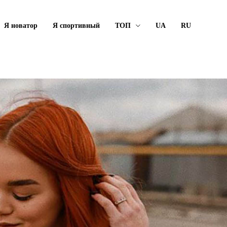
Я новатор
Я спортивный
ТОП
UA
RU