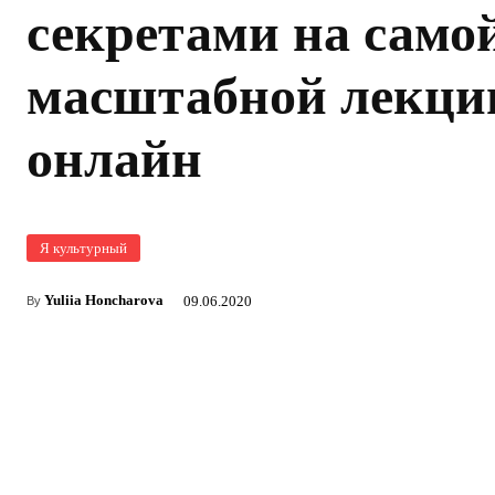
секретами на само
масштабной лекци
онлайн
Я культурный
Yuliia Honcharova
09.06.2020
By