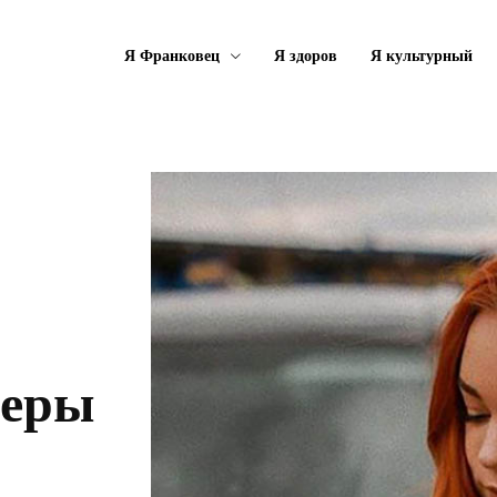
Я Франковец
Я здоров
Я культурный
геры