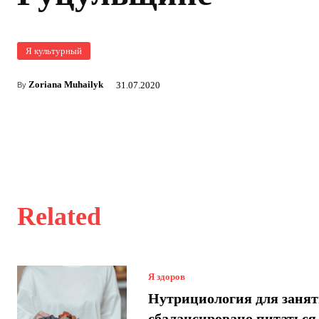
Я культурный
Zoriana Muhailyk
31.07.2020
By
Related
Я здоров
Нутрициология для занят
сбалансировано питаться