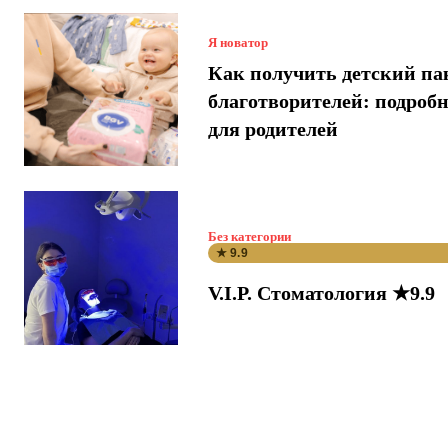
Я новатор
Как получить детский па
благотворителей: подроб
для родителей
Без категории
★ 9.9
V.I.P. Стоматология ★9.9