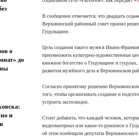
социальной сети «Facebook», как передает «
без
В сообщении отмечается, что двадцать седьм
Верховинский районный совет принял решени
Гуцульщине.
Цель создания такого музея в Ивано-Франков
ов о
приумножить культурно-художественные цен
мнат» до
книжное богатство о Гуцульщине и гуцулах, 
ины
развития музейного дела в Верховинском ра
Согласно принятому решению Верховинским 
того, чтобы организовать создание и подгот
устроить экспозиции.
овска:
нно и
Стоит добавить, что каждый человек, котор
в
видеоматериал или какие-то рукописи о Гуцу
об этом пообещали депутаты Верховинского 