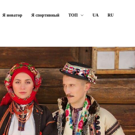
Я новатор
Я спортивный
ТОП
UA
RU