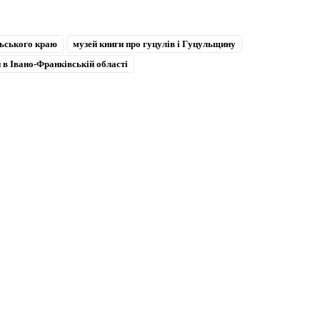
льського краю
музей книги про гуцулів і Гуцульщину
 в Івано-Франківській області