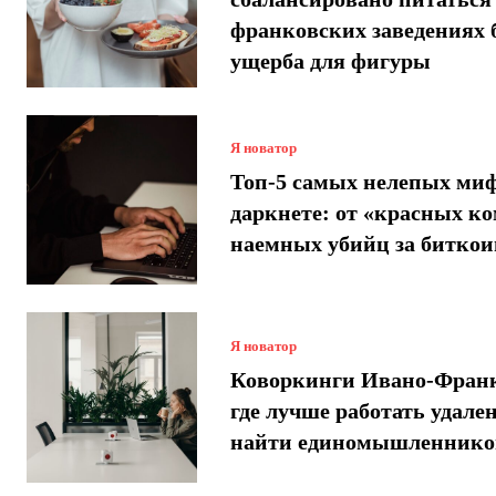
франковских заведениях 
ущерба для фигуры
Я новатор
Топ-5 самых нелепых миф
даркнете: от «красных ко
наемных убийц за битко
Я новатор
Коворкинги Ивано-Франк
где лучше работать удале
найти единомышленнико