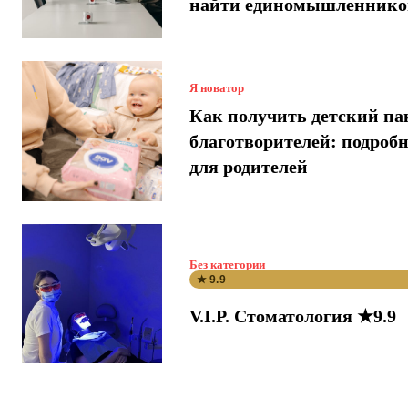
найти единомышленнико
Я новатор
Как получить детский па
благотворителей: подроб
для родителей
Без категории
★ 9.9
V.I.P. Стоматология ★9.9