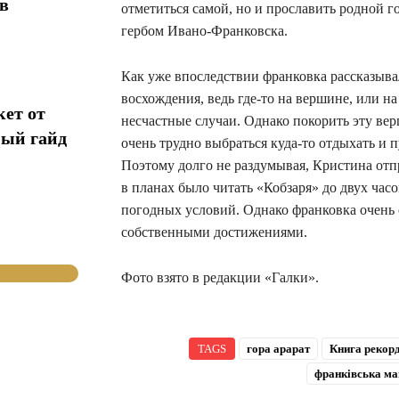
в
отметиться самой, но и прославить родной г
гербом Ивано-Франковска.
Как уже впоследствии франковка рассказыва
восхождения, ведь где-то на вершине, или н
кет от
несчастные случаи. Однако покорить эту вер
ный гайд
очень трудно выбраться куда-то отдыхать и п
Поэтому долго не раздумывая, Кристина отпр
в планах было читать «Кобзаря» до двух час
погодных условий. Однако франковка очень с
собственными достижениями.
Фото взято в редакции «Галки».
TAGS
гора арарат
Книга рекорд
франківська ма