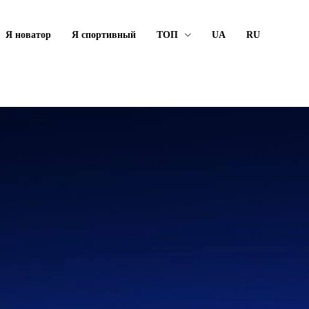
Я новатор
Я спортивный
ТОП
UA
RU