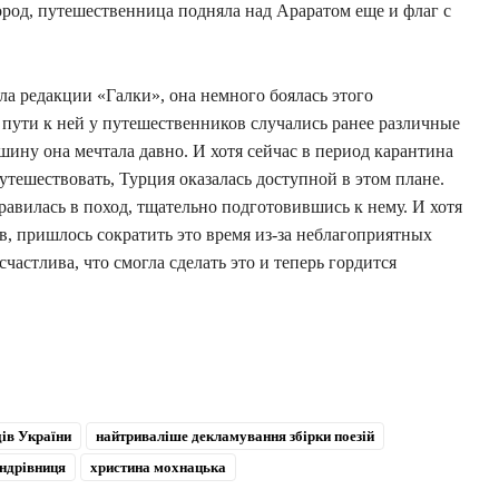
ород, путешественница подняла над Араратом еще и флаг с
ла редакции «Галки», она немного боялась этого
а пути к ней у путешественников случались ранее различные
шину она мечтала давно. И хотя сейчас в период карантина
утешествовать, Турция оказалась доступной в этом плане.
авилась в поход, тщательно подготовившись к нему. И хотя
ов, пришлось сократить это время из-за неблагоприятных
частлива, что смогла сделать это и теперь гордится
ів України
найтриваліше декламування збірки поезій
ндрівниця
христина мохнацька