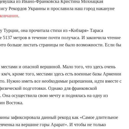
 девушка из Ивано-Франковска Кристина Мохнацкая
нигу Рекордов Украины и прославила наш город накануне
ковчанин
.
 Турции, она прочитала стихи из «Кобзаря» Тараса
 5137 метров в течение почти получаса. И закончила чтение
, что больше листать страницы не было возможности. Если бы
а местами и опасной вершиной. Мало того, что здесь очень
0 км/ч, кроме того, местами здесь есть военные базы Армении
сто. Нужно иметь все необходимые разрешения, идти вместе с
физической подготовки. Однако для франковской
. Она осуществила свою мечту и поднялась на одну из
ин Востока.
аины зафиксировала данный рекорд как «Самое длительное
евченка на вершине горы Арарат». И чтобы не только