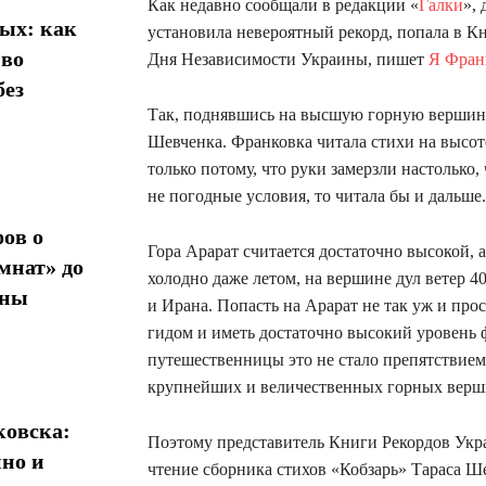
Как недавно сообщали в редакции «
Галки
»,
ых: как
установила невероятный рекорд, попала в К
 во
Дня Независимости Украины, пишет
Я Фран
без
Так, поднявшись на высшую горную вершину
Шевченка. Франковка читала стихи на высоте
только потому, что руки замерзли настолько
не погодные условия, то читала бы и дальше.
ов о
Гора Арарат считается достаточно высокой, 
мнат» до
холодно даже летом, на вершине дул ветер 4
ины
и Ирана. Попасть на Арарат не так уж и про
гидом и иметь достаточно высокий уровень 
путешественницы это не стало препятствием
крупнейших и величественных горных верш
овска:
Поэтому представитель Книги Рекордов Укр
нно и
чтение сборника стихов «Кобзарь» Тараса Ш