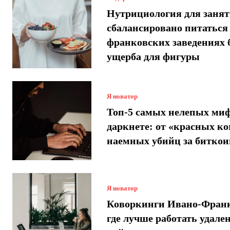
Нутрициология для занят
сбалансировано питаться
франковских заведениях 
ущерба для фигуры
Я новатор
Топ-5 самых нелепых миф
даркнете: от «красных ко
наемных убийц за битко
Я новатор
Коворкинги Ивано-Франк
где лучше работать удале