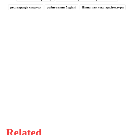
реставрація споруди
руйнування будівлі
Цінна памятка архітектури
Related