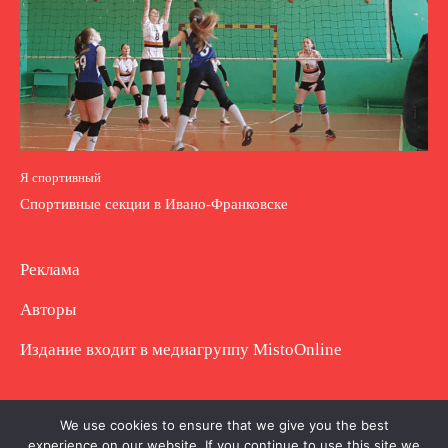
Я спортивный
Спортивные секции в Ивано-Франковске
Реклама
Авторы
Издание входит в медиагруппу
MistoOnline
Copyright © Полное использование материала
We use cookies to ensure that we give you the best
experience on our website. If you continue to use this site we