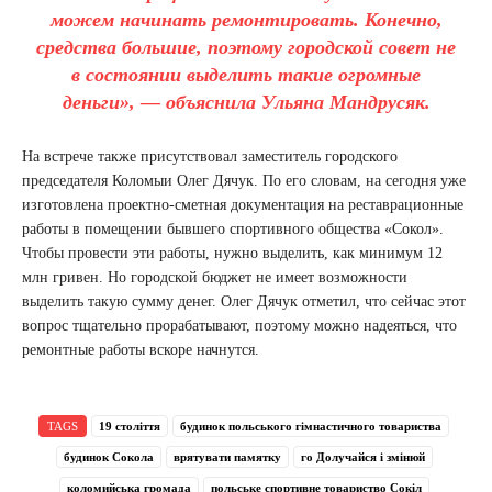
можем начинать ремонтировать. Конечно,
средства большие, поэтому городской совет не
в состоянии выделить такие огромные
деньги», — объяснила Ульяна Мандрусяк.
На встрече также присутствовал заместитель городского
председателя Коломыи Олег Дячук. По его словам, на сегодня уже
изготовлена ​​проектно-сметная документация на реставрационные
работы в помещении бывшего спортивного общества «Сокол».
Чтобы провести эти работы, нужно выделить, как минимум 12
млн гривен. Но городской бюджет не имеет возможности
выделить такую ​​сумму денег. Олег Дячук отметил, что сейчас этот
вопрос тщательно прорабатывают, поэтому можно надеяться, что
ремонтные работы вскоре начнутся.
TAGS
19 століття
будинок польського гімнастичного товариства
будинок Сокола
врятувати памятку
го Долучайся і змінюй
коломийська громада
польське спортивне товариство Сокіл