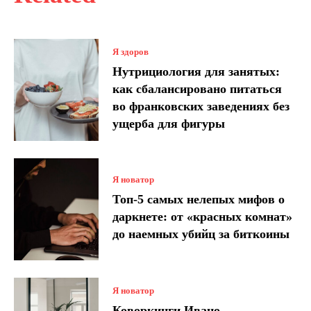
Я здоров
Нутрициология для занятых:
как сбалансировано питаться
во франковских заведениях без
ущерба для фигуры
Я новатор
Топ-5 самых нелепых мифов о
даркнете: от «красных комнат»
до наемных убийц за биткоины
Я новатор
Коворкинги Ивано-