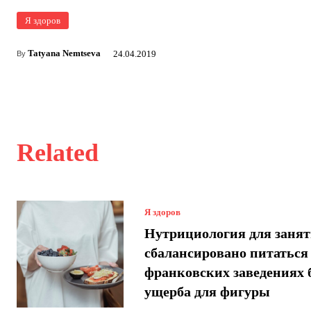
Я здоров
Tatyana Nemtseva
24.04.2019
By
Related
Я здоров
Нутрициология для занят
сбалансировано питаться
франковских заведениях 
ущерба для фигуры