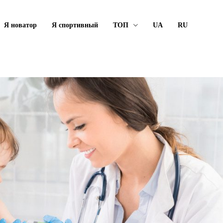
Я новатор
Я спортивный
ТОП
UA
RU