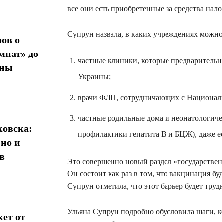
все они есть приобретенные за средства нал
Супрун назвала, в каких учреждениях можно
ов о
мнат» до
частные клиники, которые предварительн
ины
Украины;
врачи ФЛП, сотрудничающих с Националь
частные родильные дома и неонатологич
овска:
профилактики гепатита В и БЦЖ), даже е
нно и
в
Это совершенно новый раздел «государстве
Он состоит как раз в том, что вакцинация бу
Супрун отметила, что этот барьер будет труд
Ульяна Супрун подробно обусловила шаги, 
кет от