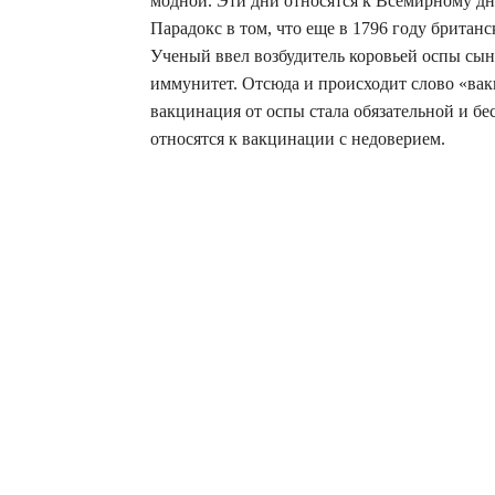
модной. Эти дни относятся к Всемирному д
Парадокс в том, что еще в 1796 году британ
Ученый ввел возбудитель коровьей оспы сын
иммунитет. Отсюда и происходит слово «вакц
вакцинация от оспы стала обязательной и бе
относятся к вакцинации с недоверием.