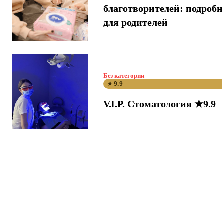
благотворителей: подроб
для родителей
Без категории
★ 9.9
V.I.P. Стоматология ★9.9