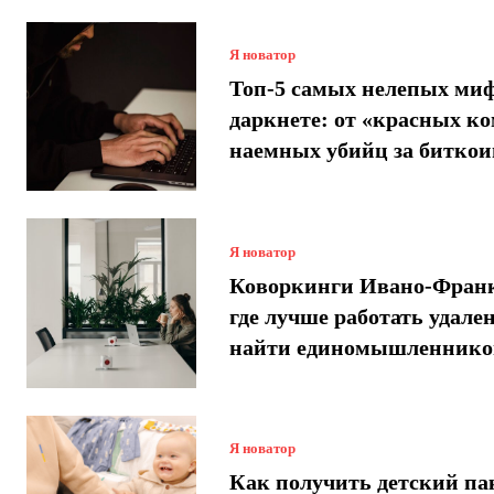
Я новатор
Топ-5 самых нелепых миф
даркнете: от «красных ко
наемных убийц за битко
Я новатор
Коворкинги Ивано-Франк
где лучше работать удале
найти единомышленнико
Я новатор
Как получить детский па