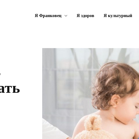
Я Франковец
Я здоров
Я культурный
,
ать