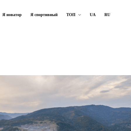
Я новатор
Я спортивный
ТОП
UA
RU