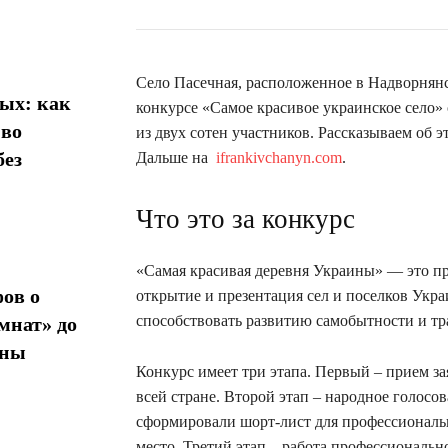
Село Пасечная, расположенное в Надворнян
ых: как
конкурсе «Самое красивое украинское село» о
 во
из двух сотен участников. Рассказываем об э
без
Дальше на
ifrankivchanyn.com
.
Что это за конкурс
«Самая красивая деревня Украины» — это про
ов о
открытие и презентация сел и поселков Укра
способствовать развитию самобытности и тр
мнат» до
ины
Конкурс имеет три этапа. Первый – прием за
всей стране. Второй этап – народное голосов
сформировали шорт-лист для профессионально
место. Третий этап – работа профессиональ