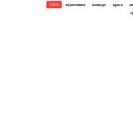
TAGS
відпочинок
конкурс
краса
н
т