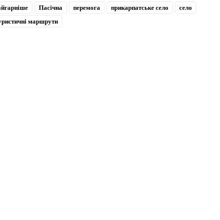
айгарніше
Пасічна
перемога
прикарпатське село
село
уристичні маршрути