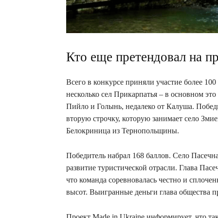
Кто еще претендовал на п
Всего в конкурсе приняли участие более 10
несколько сел Прикарпатья – в основном это
Пийло и Голынь, недалеко от Калуша. Победи
вторую строчку, которую занимает село Зми
Белокриница из Тернопольщины.
Победитель набрал 168 баллов. Село Пасечна
развитие туристической отрасли. Глава Пасе
что команда соревновалась честно и сплоче
высот. Выигранные деньги глава общества п
Проект Made in Ukraine информирует, что та