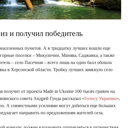
риз и получил победитель
0 населенных пунктов. А в тридцатку лучших вошли еще
 горные поселки – Микуличин, Манява, Саджавка, а также
тель – село Пасечная – всего лишь на один балл обошла
евка в Херсонской области. Тройку лучших замкнуло село
я получит от проекта Made in Ukraine 100 тысяч гривен на
чнянского совета Андрей Гунда рассказал «
Голосу Украины
»,
нно. А совместными усилиями могут добиться еще больших
редлагает направить по предложениям жителей села.
кой конкурс должен вдохновить отправляться в путешествия