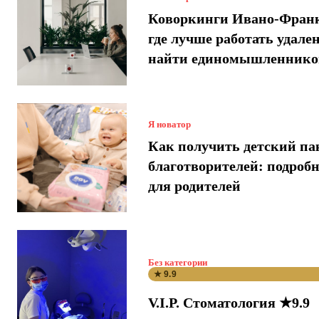
Коворкинги Ивано-Франк
где лучше работать удале
найти единомышленнико
Я новатор
Как получить детский па
благотворителей: подроб
для родителей
Без категории
★ 9.9
V.I.P. Стоматология ★9.9