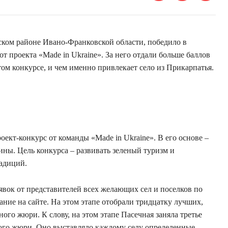
ском районе Ивано-Франковской области, победило в
т проекта «Made in Ukraine». За него отдали больше баллов
том конкурсе, и чем именно привлекает село из Прикарпатья.
ект-конкурс от команды «Made in Ukraine». В его основе –
ины. Цель конкурса – развивать зеленый туризм и
адиций.
явок от представителей всех желающих сел и поселков по
ание на сайте. На этом этапе отобрали тридцатку лучших,
го жюри. К слову, на этом этапе Пасечная заняла третье
ного жюри. Оно выставляло каждому селу определенные