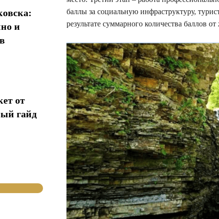
баллы за социальную инфраструктуру, турис
овска:
результате суммарного количества баллов от
нно и
в
кет от
ный гайд