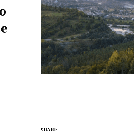
о
се
SHARE