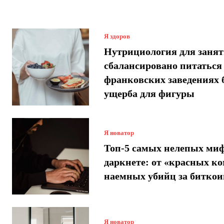
Я здоров
Нутрициология для занят
сбалансировано питаться
франковских заведениях 
ущерба для фигуры
Я новатор
Топ-5 самых нелепых миф
даркнете: от «красных ко
наемных убийц за битко
Я новатор