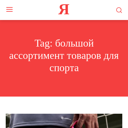
Я
Tag:
большой
ассортимент товаров для
спорта