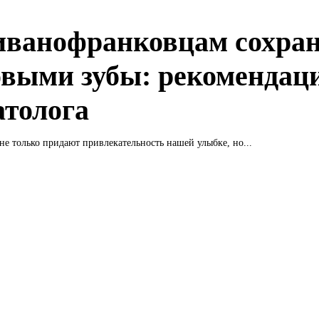
иванофранковцам сохра
овыми зубы: рекомендац
атолога
не только придают привлекательность нашей улыбке, но...