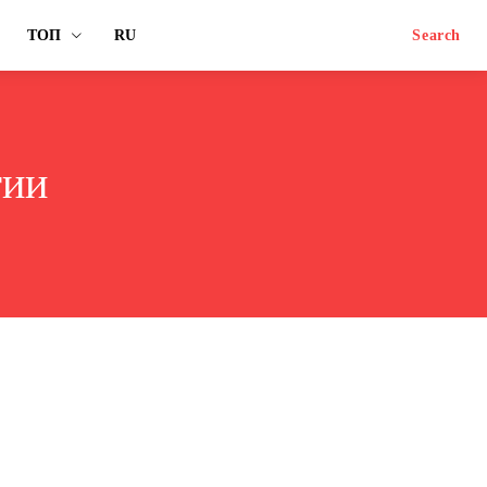
ТОП
RU
Search
гии