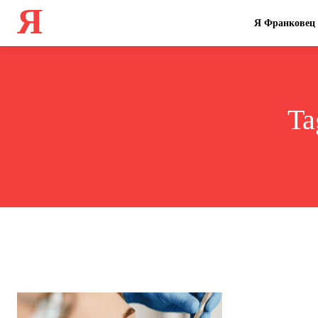
Я
Я Франковец
Ta