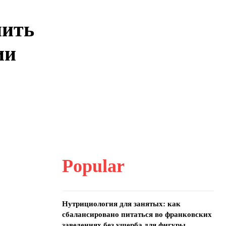
нить
ии
Popular
Нутрициология для занятых: как
сбалансировано питаться во франковских
заведениях без ущерба для фигуры