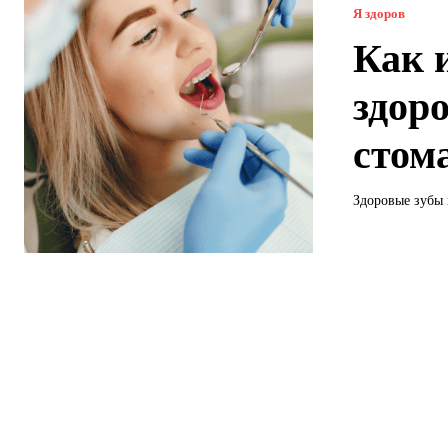
Я здоров
Как 
здор
стом
Здоровые зубы 