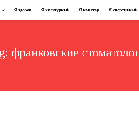
Я здоров
Я культурный
Я новатор
Я спортивный
g:
франковские стоматоло