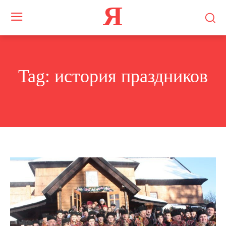
Я
Tag:
история праздников