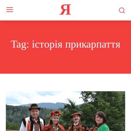
Я
Tag:
історія прикарпаття