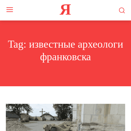
Я
Tag:
известные археологи
франковска