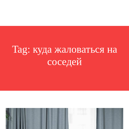
Tag:
куда жаловаться на
соседей