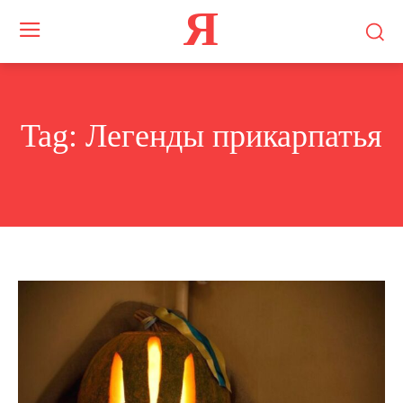
Я
Tag:
Легенды прикарпатья