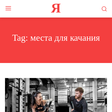
Я
Tag:
места для качания