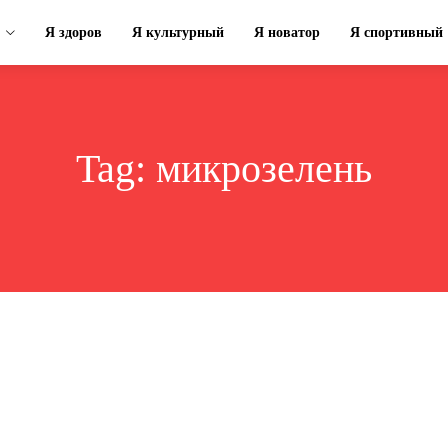
Я здоров
Я культурный
Я новатор
Я спортивный
Tag:
микрозелень