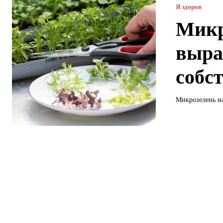
Я здоров
Микр
выра
собс
Микрозелень н