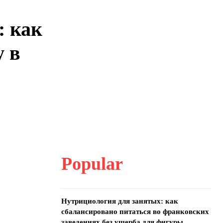
: как
 в
Popular
Нутрициология для занятых: как
сбалансировано питаться во франковских
заведениях без ущерба для фигуры