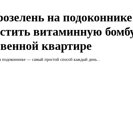
озелень на подоконнике
стить витаминную бомбу
твенной квартире
а подоконнике — самый простой способ каждый день...