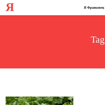
Я
Я Франковец
Tag