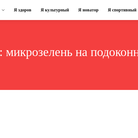
Я здоров
Я культурный
Я новатор
Я спортивный
:
микрозелень на подокон