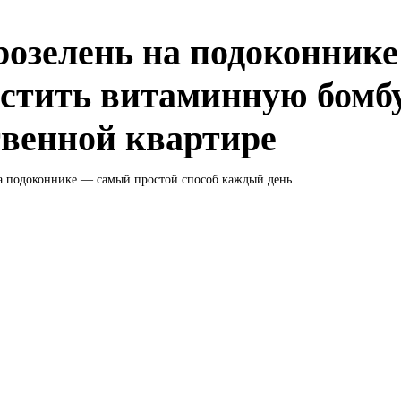
озелень на подоконнике
стить витаминную бомбу
твенной квартире
а подоконнике — самый простой способ каждый день...