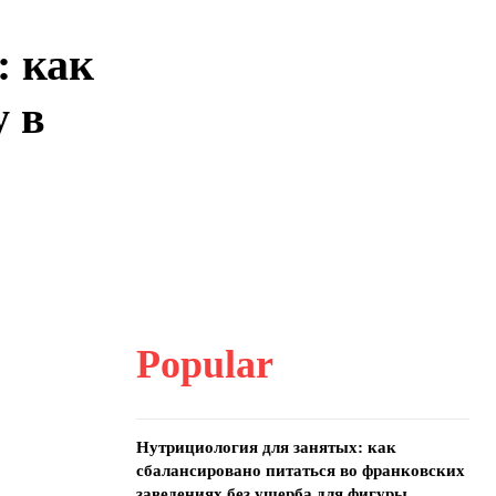
: как
 в
Popular
Нутрициология для занятых: как
сбалансировано питаться во франковских
заведениях без ущерба для фигуры