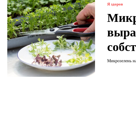
Я здоров
Микр
выра
собс
Микрозелень н