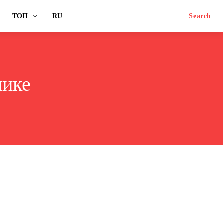
ТОП
RU
Search
нике