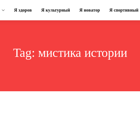
Я здоров
Я культурный
Я новатор
Я спортивный
Tag:
мистика истории