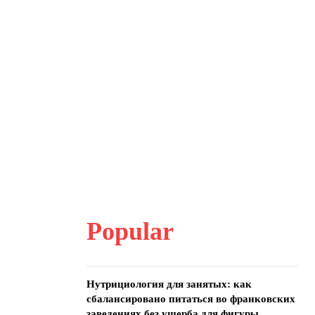
Popular
Нутрициология для занятых: как
сбалансировано питаться во франковских
заведениях без ущерба для фигуры