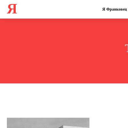
Я
Я Франковец