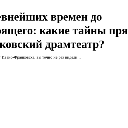
евнейших времен до
оящего: какие тайны пр
ковский драмтеатр?
у Ивано-Франковска, вы точно не раз видели...