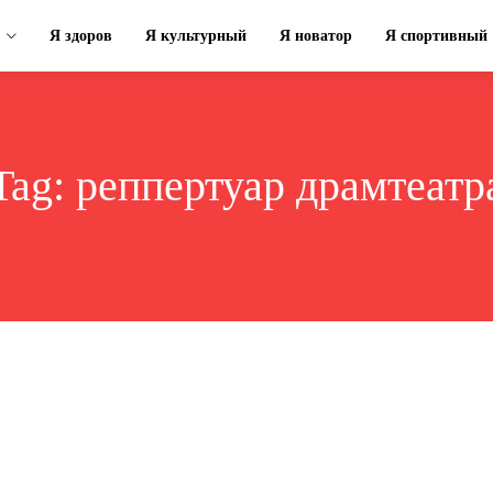
Я здоров
Я культурный
Я новатор
Я спортивный
Tag:
реппертуар драмтеатр