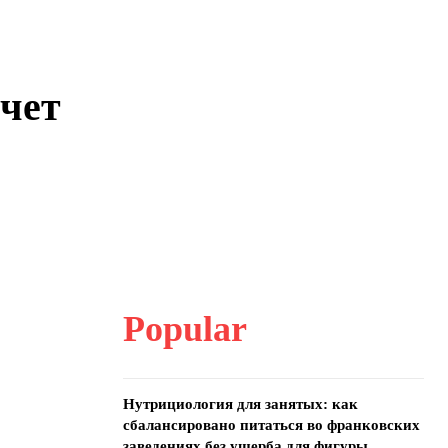
ячет
Popular
Нутрициология для занятых: как
сбалансировано питаться во франковских
заведениях без ущерба для фигуры