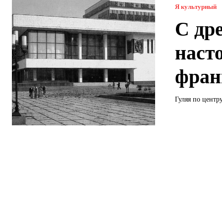
Я культурный
С др
наст
фран
Гуляя по центр