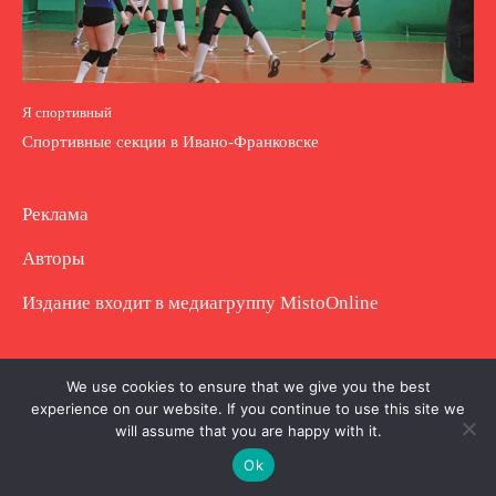
Я спортивный
Спортивные секции в Ивано-Франковске
Реклама
Авторы
Издание входит в медиагруппу
MistoOnline
Copyright © Полное использование материала
We use cookies to ensure that we give you the best
experience on our website. If you continue to use this site we
запрещено. Частично разрешено с гиперссылкой.
will assume that you are happy with it.
Ok
.
.
.