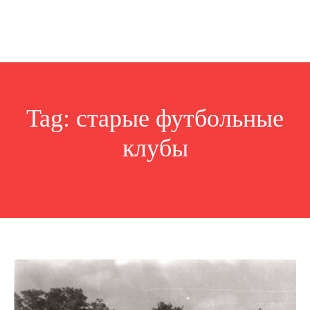
Tag:
старые футбольные
клубы