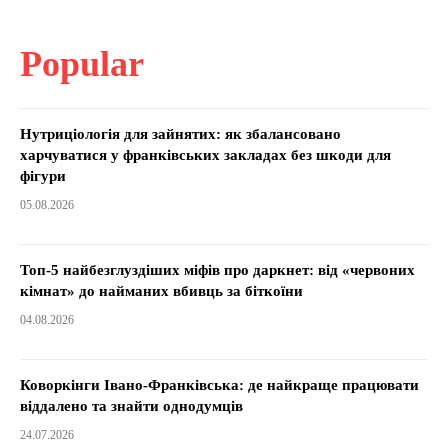
Popular
Нутриціологія для зайнятих: як збалансовано
харчуватися у франківських закладах без шкоди для
фігури
05.08.2026
Топ-5 найбезглуздіших міфів про даркнет: від «червоних
кімнат» до найманих вбивць за біткоїни
04.08.2026
Коворкінги Івано-Франківська: де найкраще працювати
віддалено та знайти однодумців
24.07.2026