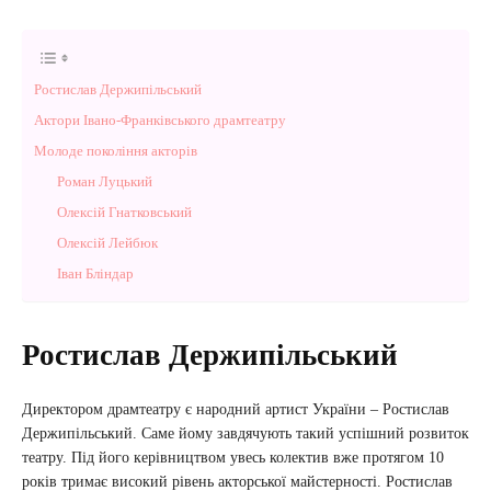
Ростислав Держипільський
Актори Івано-Франківського драмтеатру
Молоде покоління акторів
Роман Луцький
Олексій Гнатковський
Олексій Лейбюк
Іван Бліндар
Ростислав Держипільський
Директором драмтеатру є народний артист України – Ростислав
Держипільський. Саме йому завдячують такий успішний розвиток
театру. Під його керівництвом увесь колектив вже протягом 10
років тримає високий рівень акторської майстерності. Ростислав