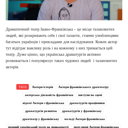
Драматичний театр Івано-Франківська – це місце талановитих
людей, які розкривають себе і свої таланти, стаючи улюбленцями
багатьох українців і прикладами для наслідування. Кожен актор
тут відіграє важливу роль і на кожному з них тримається цей
театр. Дуже цінно, що українська драматургія активно
розвивається і популяризує таких чудових людей і талановитих
акторів.
TAGS
Актори історія
Актори франківського драмтеатру
акторська діяльність франківчан
виступи на сцені
відомі Актори з франківська
драматургія працівники
драматургія розвиток
драматургія у франківську
драмтеатр у франківську
молоді Актори франківська
перший український театр на прикарпатті
популярні Актори франківська