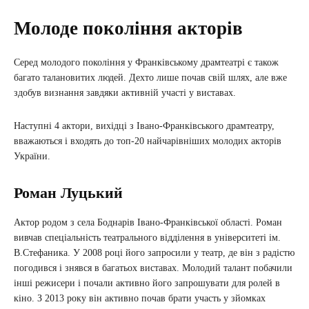
Молоде покоління акторів
Серед молодого покоління у Франківському драмтеатрі є також
багато талановитих людей. Дехто лише почав свій шлях, але вже
здобув визнання завдяки активній участі у виставах.
Наступні 4 актори, вихідці з Івано-Франківського драмтеатру,
вважаються і входять до топ-20 найчарівніших молодих акторів
України.
Роман Луцький
Актор родом з села Боднарів Івано-Франківської області. Роман
вивчав спеціальність театрального відділення в університеті ім.
В.Стефаника. У 2008 році його запросили у театр, де він з радістю
погодився і знявся в багатьох виставах. Молодий талант побачили
інші режисери і почали активно його запрошувати для ролей в
кіно. З 2013 року він активно почав брати участь у зйомках