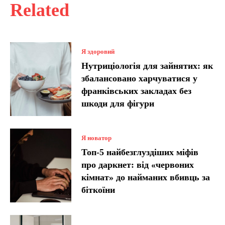
Related
Я здоровий
Нутриціологія для зайнятих: як
збалансовано харчуватися у
франківських закладах без
шкоди для фігури
Я новатор
Топ-5 найбезглуздіших міфів
про даркнет: від «червоних
кімнат» до найманих вбивць за
біткоїни