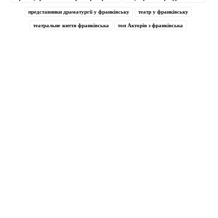
представники драматургії у франківську
театр у франківську
театральне життя франківська
топ Акторів з франківська