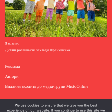
Я новатор
Дитячі розвиваючі заклади Франківська
Реклама
Автори
Видання входить до медіа-групи
MistoOnline
Copyright © Повне використання матеріалу
We use cookies to ensure that we give you the best
experience on our website. If you continue to use this site we
заборонено. Частково можна з гіперпосиланням.