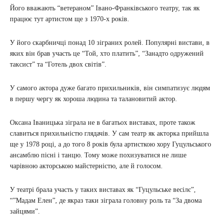
Його вважають “ветераном” Івано-Франківського театру, так як
працює тут артистом ще з 1970-х років.
У його скарбничці понад 10 зіграних ролей. Популярні вистави, в
яких він брав участь це “Той, хто платить”, “Занадто одружений
таксист” та “Готель двох світів”.
У самого актора дуже багато прихильників, він симпатизує людям
в першу чергу як хороша людина та талановитий актор.
Оксана Іваницька зіграла не в багатьох виставах, проте також
славиться прихильністю глядачів. У сам театр як акторка прийшла
ще у 1978 році, а до того 8 років була артисткою хору Гуцульського
ансамблю пісні і танцю. Тому може похизуватися не лише
чарівною акторською майстерністю, але й голосом.
У театрі брала участь у таких виставах як “Гуцульське весілє”,
“”Мадам Елен”, де якраз таки зіграла головну роль та “За двома
зайцями”.