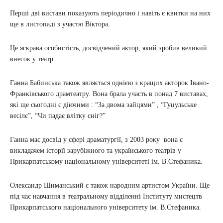
Перші дві вистави показують періодично і навіть є квитки на них
ще в листопаді з участю Віктора.
Це яскрава особистість, досвідчений актор, який зробив великий
внесок у театр.
Ганна Бабинська також являється однією з кращих акторок Івано-
Франківського драмтеатру. Вона брала участь в понад 7 виставах,
які ще сьогодні є діючими : “За двома зайцями” , “Гуцульське
весілє”, “Чи падає влітку сніг?”
Ганна має досвід у сфері драматургії, з 2003 року вона є
викладачем історії зарубіжного та українського театрів у
Прикарпатському національному університеті ім. В.Стефаника.
Олександр Шиманський є також народним артистом України. Ще
під час навчання в театральному відділенні Інституту мистецтв
Прикарпатського національного університету ім. В.Стефаника.