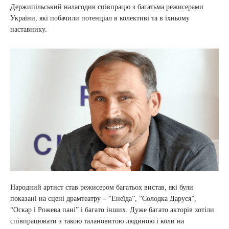
Держипільський налагодив співпрацю з багатьма режисерами
України, які побачили потенціал в колективі та в їхньому
наставнику.
Народний артист став режисером багатьох вистав, які були
показані на сцені драмтеатру – “Енеїда”, “Солодка Даруся”,
“Оскар і Рожева пані” і багато інших. Дуже багато акторів хотіли
співпрацювати з такою талановитою людиною і коли на