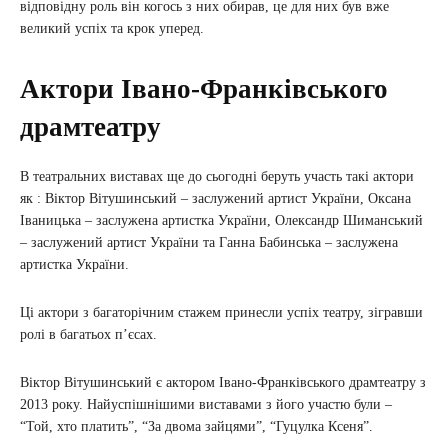
відповідну роль він когось з них обирав, це для них був вже
великий успіх та крок уперед.
Актори Івано-Франківського
драмтеатру
В театральних виставах ще до сьогодні беруть участь такі актори
як : Віктор Вітушинський – заслужений артист України, Оксана
Іваницька – заслужена артистка України, Олександр Шиманський
– заслужений артист України та Ганна Бабинська – заслужена
артистка України.
Ці актори з багаторічним стажем принесли успіх театру, зігравши
ролі в багатьох п’єсах.
Віктор Вітушинський є актором Івано-Франківського драмтеатру з
2013 року. Найуспішнішими виставами з його участю були –
“Той, хто платить”, “За двома зайцями”, “Гуцулка Ксеня”.