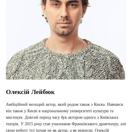
Олексій Лейбюк
Амбіційний молодий актор, який родом також з Києва. Навчався
він також у Києві в національному університеті культури та
мистецтв. Довгий період часу був актором одного з Київських
театрів. У 2015 році став учасником Франківського драмтеатру, але
свою роботу тут почав не як актор, а як режисер. Олексій