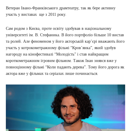
Ветеран Івано-Франківського драмтеатру, так як бере активну
участь у виставах ще з 2011 року.
Сам родом з Києва, проте освіту здобував в національному
університеті ім. В. Стефаника. В його портфоліо більше 10 вистав
та ролей. Але феноменом у його акторській кар’єрі вважають його
участь у котрокометражному фільмі “Кров’янка”, який здобув
нагороду на кінофестивалі “Молодість” і став найкращим
короткометражним ігровим фільмом. Також Іван знявся вже у
повноцінному фільмі “Коли падають дерева”. Тому його дорога як
актора вже у фільмах та серіалах лише починається.