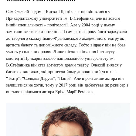
Сам Олексій родом з Києва. Що цікаво, що він вчився у
Прикарпатському університеті ім. В.Стефаника, але на зовсім
іншій спеціальності – політології. Але у 2004 році у ньому
замітили все ж таки потенціал і саме з того року його зарахували
до творчого складу Івано-Франківського академічного театру як
артиста балету та допоміжного складу. Тобто відразу він не брав
участь у головних ролях. Лише після закінчення інституту
мистецтв Прикарпатського національного університету ім.
В.Стефаника він став артистом драми театру. Олексій знявся у
багатьох виставах, які принесли йому дивовижний успіх –
“Театр”, “Солодка Даруся”, “Нація”. Але в ролі лише актора він
залишатися не хотів, тому у 2017 році він дебютував як режисер з
виставою відомого автора Еріха Марії Ремарка.