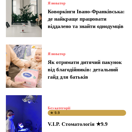
Я новатор
Коворкінги Івано-Франківська:
де найкраще працювати
віддалено та знайти однодумців
Я новатор
Як отримати дитячий пакунок
від благодійників: детальний
гайд для батьків
Без категорії
★ 9.9
V.I.P. Стоматологія ★9.9