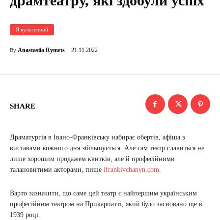
драмтеатру, які здобули успіх
Я культурний
21.11.2022
Anastasiia Rymets
By
SHARE
Драматургія в Івано-Франківську набирає обертів, афіша з
виставами кожного дня збільшується. Але сам театр славиться не
лише хорошим продажем квитків, але й професійними
талановитими акторами, пише
ifrankivchanyn.com
.
Варто зазначити, що саме цей театр є найпершим українським
професійним театром на Прикарпатті, який було засновано ще в
1939 році.