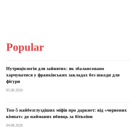
Popular
Нутриціологія для зайнятих: як збалансовано
харчуватися у франківських закладах без шкоди для
фігури
05.08.2026
Топ-5 найбезглуздіших міфів про даркнет: від «червоних
кімнат» до найманих вбивць за біткоїни
04.08.2026