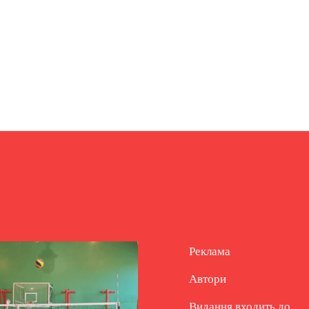
Реклама
Автори
Видання входить до