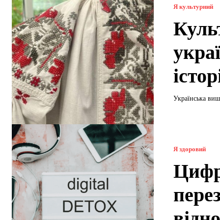
Я культурний
Куль
укра
істо
Українська виш
Я здоровий
Цифр
пере
відн