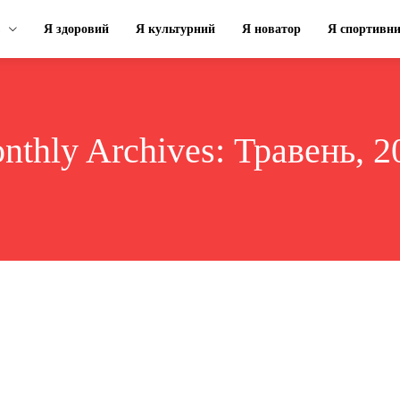
Я здоровий
Я культурний
Я новатор
Я спортивн
nthly Archives: Травень, 2