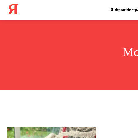
Я
Я Франківець
Mo