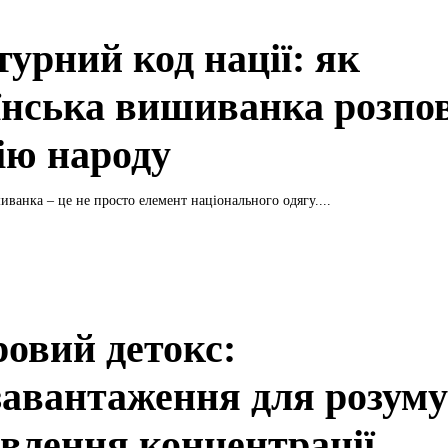
турний код нації: як
їнська вишиванка розпов
рію народу
иванка – це не просто елемент національного одягу....
овий детокс:
завантаження для розуму
овлення концентрації