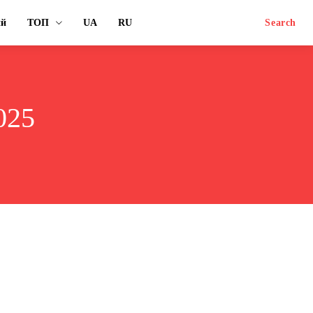
ий
ТОП
UA
RU
Search
025