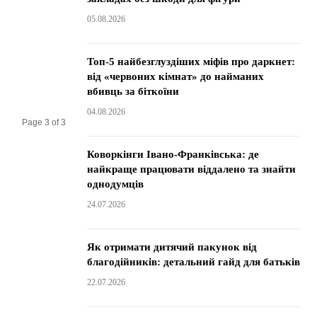
05.08.2026
Топ-5 найбезглуздіших міфів про даркнет:
від «червоних кімнат» до найманих
вбивць за біткоїни
04.08.2026
Page 3 of 3
Коворкінги Івано-Франківська: де
найкраще працювати віддалено та знайти
однодумців
24.07.2026
Як отримати дитячий пакунок від
благодійників: детальний гайд для батьків
22.07.2026