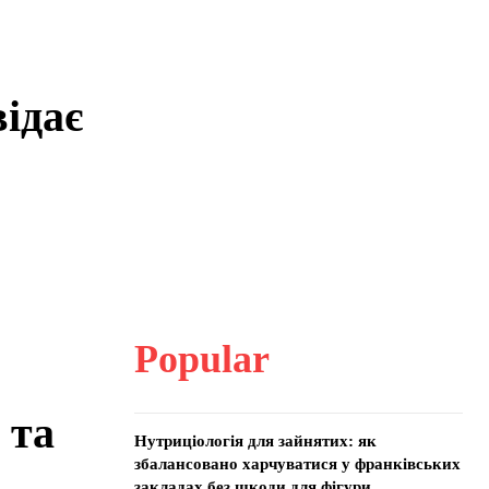
ідає
Popular
 та
Нутриціологія для зайнятих: як
збалансовано харчуватися у франківських
закладах без шкоди для фігури