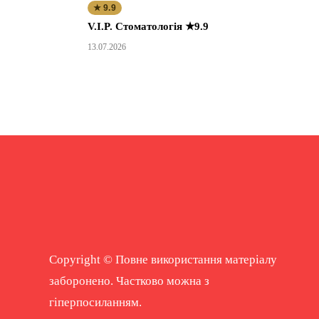
★ 9.9
V.I.P. Стоматологія ★9.9
13.07.2026
Copyright © Повне використання матеріалу
заборонено. Частково можна з
гіперпосиланням.