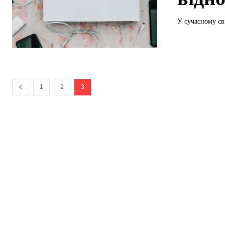
У сучасному св
1
2
3