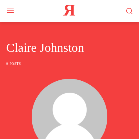
Я
Claire Johnston
0 POSTS