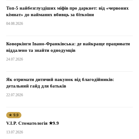
Топ-5 найбезглуздіших міфів про даркнет: від «червоних
кімнат» до найманих вбивць за біткоїни
04.08.2026
Коворкінги Івано-Франківська: де найкраще працювати
віддалено та знайти однодумців
24.07.2026
Як отримати дитячий пакунок від благодійників:
детальний гайд для батьків
22.07.2026
★ 9.9
V.I.P. Стоматологія ★9.9
13.07.2026