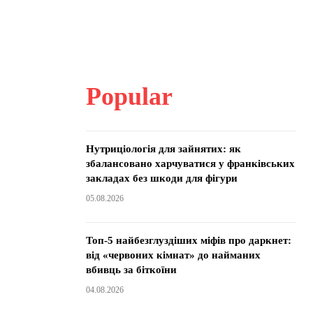
Popular
Нутриціологія для зайнятих: як
збалансовано харчуватися у франківських
закладах без шкоди для фігури
05.08.2026
Топ-5 найбезглуздіших міфів про даркнет:
від «червоних кімнат» до найманих
вбивць за біткоїни
04.08.2026