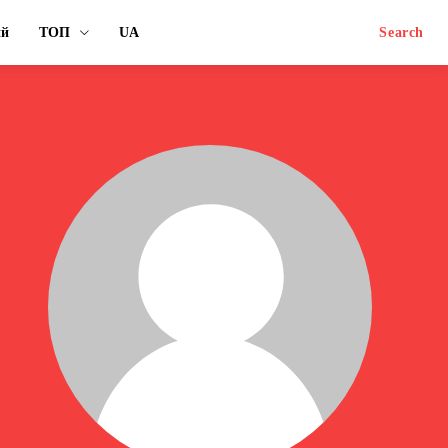
ий
ТОП
UA
Search