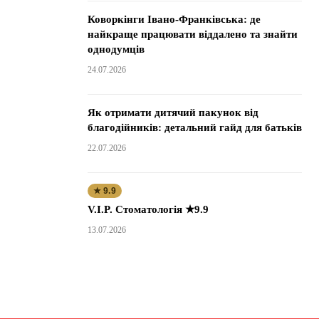
Коворкінги Івано-Франківська: де
найкраще працювати віддалено та знайти
однодумців
24.07.2026
Як отримати дитячий пакунок від
благодійників: детальний гайд для батьків
22.07.2026
★ 9.9
V.I.P. Стоматологія ★9.9
13.07.2026