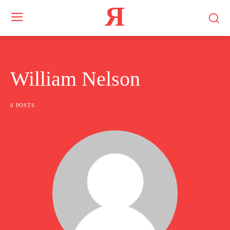
Я
William Nelson
0 POSTS