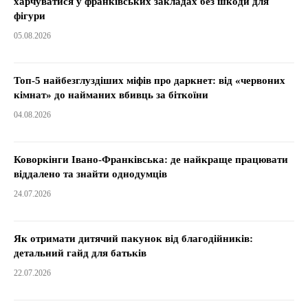
харчуватися у франківських закладах без шкоди для
фігури
05.08.2026
Топ-5 найбезглуздіших міфів про даркнет: від «червоних
кімнат» до найманих вбивць за біткоїни
04.08.2026
Коворкінги Івано-Франківська: де найкраще працювати
віддалено та знайти однодумців
24.07.2026
Як отримати дитячий пакунок від благодійників:
детальний гайд для батьків
22.07.2026