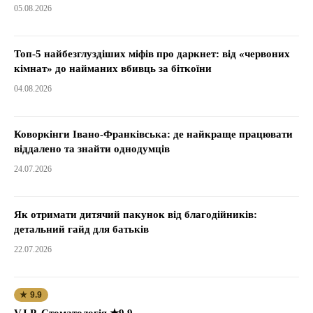
05.08.2026
Топ-5 найбезглуздіших міфів про даркнет: від «червоних
кімнат» до найманих вбивць за біткоїни
04.08.2026
Коворкінги Івано-Франківська: де найкраще працювати
віддалено та знайти однодумців
24.07.2026
Як отримати дитячий пакунок від благодійників:
детальний гайд для батьків
22.07.2026
★ 9.9
V.I.P. Стоматологія ★9.9