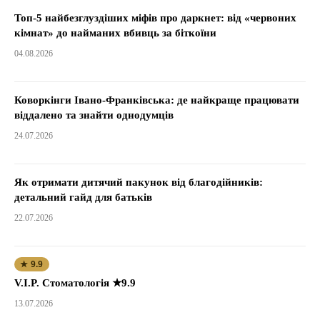
Топ-5 найбезглуздіших міфів про даркнет: від «червоних
кімнат» до найманих вбивць за біткоїни
04.08.2026
Коворкінги Івано-Франківська: де найкраще працювати
віддалено та знайти однодумців
24.07.2026
Як отримати дитячий пакунок від благодійників:
детальний гайд для батьків
22.07.2026
★ 9.9
V.I.P. Стоматологія ★9.9
13.07.2026