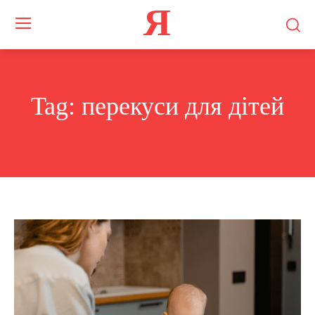
Я
Tag:
перекуси для дітей