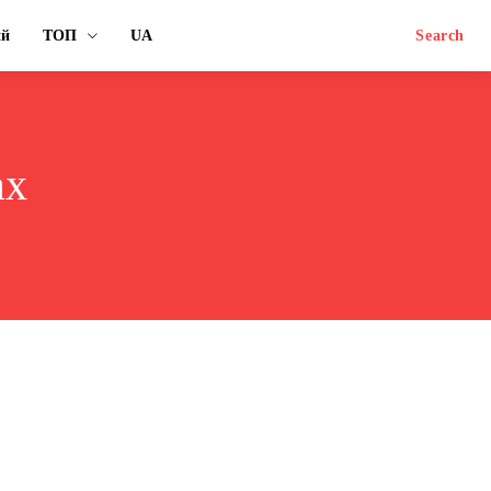
ий
ТОП
UA
Search
ах