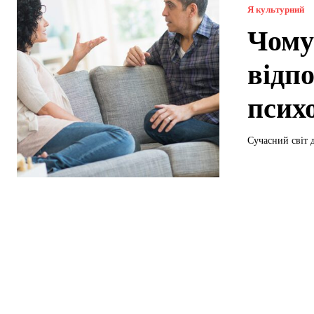
Я культурний
Чому
відп
псих
Сучасний світ 