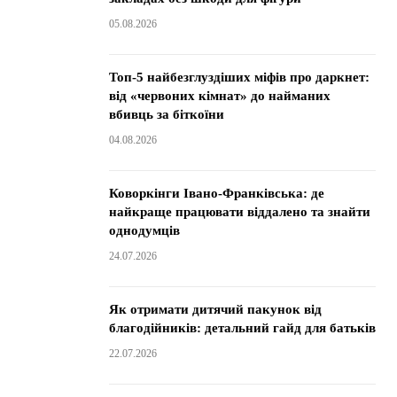
05.08.2026
Топ-5 найбезглуздіших міфів про даркнет:
від «червоних кімнат» до найманих
вбивць за біткоїни
04.08.2026
Коворкінги Івано-Франківська: де
найкраще працювати віддалено та знайти
однодумців
24.07.2026
Як отримати дитячий пакунок від
благодійників: детальний гайд для батьків
22.07.2026