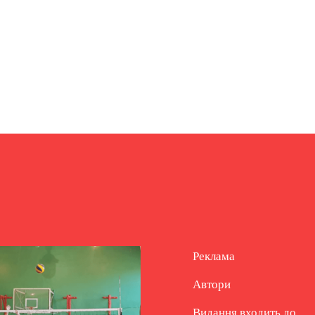
Реклама
Автори
Видання входить до