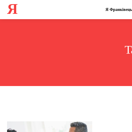
Я
Я Франківець
T