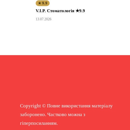
★ 9.9
V.I.P. Стоматологія ★9.9
13.07.2026
Copyright © Повне використання матеріалу
заборонено. Частково можна з
гіперпосиланням.