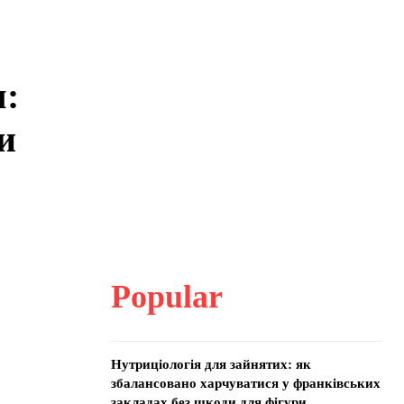
я:
и
Popular
Нутриціологія для зайнятих: як
збалансовано харчуватися у франківських
закладах без шкоди для фігури