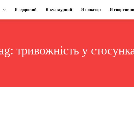
Я здоровий
Я культурний
Я новатор
Я спортивн
ag:
тривожність у стосунк